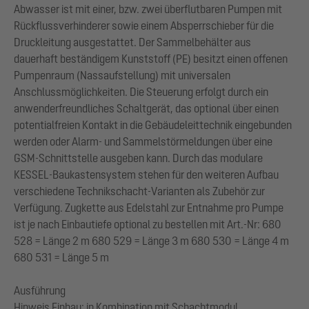
Abwasser ist mit einer, bzw. zwei überflutbaren Pumpen mit
Rückflussverhinderer sowie einem Absperrschieber für die
Druckleitung ausgestattet. Der Sammelbehälter aus
dauerhaft beständigem Kunststoff (PE) besitzt einen offenen
Pumpenraum (Nassaufstellung) mit universalen
Anschlussmöglichkeiten. Die Steuerung erfolgt durch ein
anwenderfreundliches Schaltgerät, das optional über einen
potentialfreien Kontakt in die Gebäudeleittechnik eingebunden
werden oder Alarm- und Sammelstörmeldungen über eine
GSM-Schnittstelle ausgeben kann. Durch das modulare
KESSEL-Baukastensystem stehen für den weiteren Aufbau
verschiedene Technikschacht-Varianten als Zubehör zur
Verfügung. Zugkette aus Edelstahl zur Entnahme pro Pumpe
ist je nach Einbautiefe optional zu bestellen mit Art.-Nr: 680
528 = Länge 2 m 680 529 = Länge 3 m 680 530 = Länge 4 m
680 531 = Länge 5 m
Ausführung
Hinweis Einbau: in Kombination mit Schachtmodul