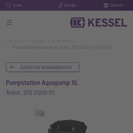
Suche
Kontakt
Deutsch
Zum Hauptinhalt springen
You are here:
Startseite
Produkte
Artikeldetails
Pumpstation Aquapump XL Tronic, STZ 2500-S1 (8743015)
Zurück zur Artikelübersicht
Pumpstation Aquapump XL
Tronic, STZ 2500-S1