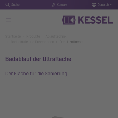
Suche
Kontakt
Deutsch
Zum Hauptinhalt springen
You are here:
Startseite
Produkte
Ablauftechnik
Badabläufe und Duschrinnen
Der Ultraflache
Badablauf der Ultraflache
Der Flache für die Sanierung.
Show larger version for: