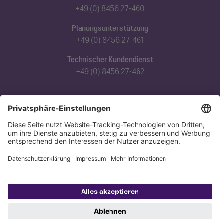
+49 (0) 8456 27-460
Planungsunterstützung
+49 (0) 8456 27-461
Technischer Kundendienst
+49 (0) 8456 27-462
Abonnieren Sie unseren Newsletter
Jetzt anmelden
Datenschutz
Impressum
Copyright 1998-2026 KESSEL SE + Co. KG, Bahnhofstraße 31, 85101 Lenting,