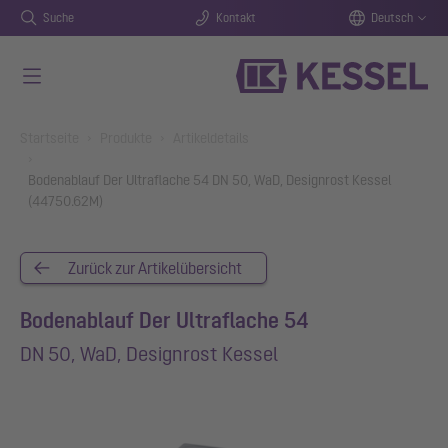
Suche
Kontakt
Deutsch
Zum Hauptinhalt springen
You are here:
Startseite
Produkte
Artikeldetails
Bodenablauf Der Ultraflache 54 DN 50, WaD, Designrost Kessel
(44750.62M)
Zurück zur Artikelübersicht
Bodenablauf Der Ultraflache 54
DN 50, WaD, Designrost Kessel