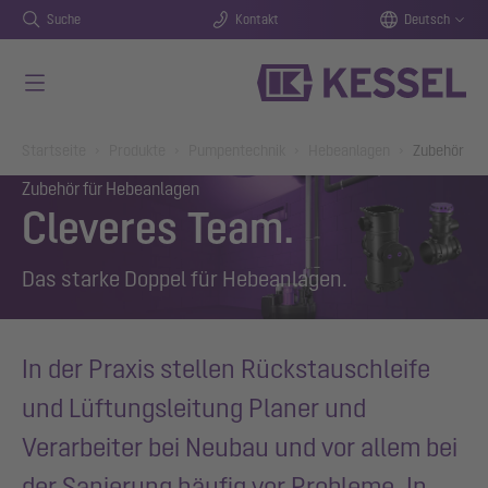
Suche
Kontakt
Deutsch
Zum Hauptinhalt springen
You are here:
Startseite
Produkte
Pumpentechnik
Hebeanlagen
Zubehör
Zubehör für Hebeanlagen
Cleveres Team.
Das starke Doppel für Hebeanlagen.
In der Praxis stellen Rückstauschleife
und Lüftungsleitung Planer und
Verarbeiter bei Neubau und vor allem bei
der Sanierung häufig vor Probleme. In