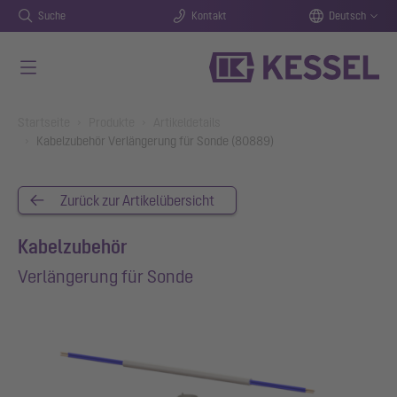
Suche
Kontakt
Deutsch
Zum Hauptinhalt springen
You are here:
Startseite
Produkte
Artikeldetails
Kabelzubehör Verlängerung für Sonde (80889)
Zurück zur Artikelübersicht
Kabelzubehör
Verlängerung für Sonde