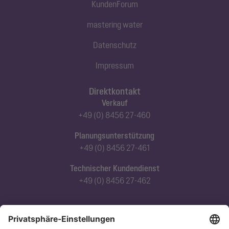
KundenForum
mastering water
Datenschutz
Impressum
Direktkontakt
Verkauf
+49 (0) 8456 27-460
Planungsunterstützung
+49 (0) 8456 27-461
Technischer Kundendienst
+49 (0) 8456 27-462
Abonnieren Sie unseren Newsletter