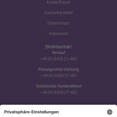
KundenForum
mastering water
Datenschutz
Impressum
Direktkontakt
Verkauf
+49 (0) 8456 27-460
Planungsunterstützung
+49 (0) 8456 27-461
Technischer Kundendienst
+49 (0) 8456 27-462
Abonnieren Sie unseren Newsletter