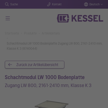
Suche
Kontakt
Deutsch
Zum Hauptinhalt springen
You are here:
Startseite
Produkte
Artikeldetails
Schachtmodul LW 1000 Bodenplatte Zugang LW 800, 2161-2410 mm,
Klasse K 3 (8740044)
Zurück zur Artikelübersicht
Schachtmodul LW 1000 Bodenplatte
Zugang LW 800, 2161-2410 mm, Klasse K 3