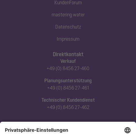
KundenForum
mastering water
Datenschutz
Impressum
Direktkontakt
Verkauf
+49 (0) 8456 27-460
Planungsunterstützung
+49 (0) 8456 27-461
Technischer Kundendienst
+49 (0) 8456 27-462
Abonnieren Sie unseren Newsletter