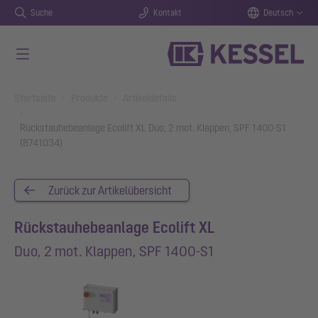
Suche
Kontakt
Deutsch
Zum Hauptinhalt springen
You are here:
Startseite
Produkte
Artikeldetails
Rückstauhebeanlage Ecolift XL Duo, 2 mot. Klappen, SPF 1400-S1
(8741034)
Zurück zur Artikelübersicht
Rückstauhebeanlage Ecolift XL
Duo, 2 mot. Klappen, SPF 1400-S1