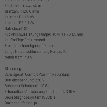
Förderhöhe max.: 7,5 m
Drehzahl: 1420 U/min
Leistung P1: 1,6 kW
Leistung P2: 1,1 kW
Betriebsart: S1
Typ Anschlussleitung Pumpe: H07RN-F 7G 1,5 mm²
Laufrad Typ: Freistromrad
Freier Kugeldurchgang: 40 mm
Länge Netzanschlussleitung Pumpe: 10 m
Nennstrom: 7,3 A
Steuerung
Schaltgerät: Comfort Plus mit Redundanz
Betriebsspannung: 230 V
Schutzart Schaltgerät: IP 54
Erforderliche Absicherung Schaltgerät: C 16 A
Selbstdiagnosesystem (SDS): ja
Batteriepufferung: ja