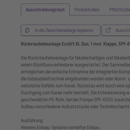
Ausschreibungstext
Produktvideo
Pflichtzub
In die Zwischenablage kopieren
Aussch
Rückstauhebeanlage Ecolift XL Duo, 1 mot. Klappe, SPF 
Die Rückstauhebeanlage für fäkalienhaltiges und fäkali
einem Rückflussverhinderer ausgestattet. Der Sammelbe
ermöglichen die einfache Entnahme der integrierten Kompo
die Gebäudeleittechnik eingebunden werden oder Alarm-
natürliche Gefälle zum Kanal. Rückstau wird durch eine 
Durchgang zum Kanal mehr besteht. Die Entwässerung währe
geschweißten PE-Rohr, bei der Pumpe SPF 4500 zusätzli
Aufbau verschiedene Aufsatzstücke oder Technikschacht-
Ausführung
Hinweis Einbau: Variante vertiefter Einbau