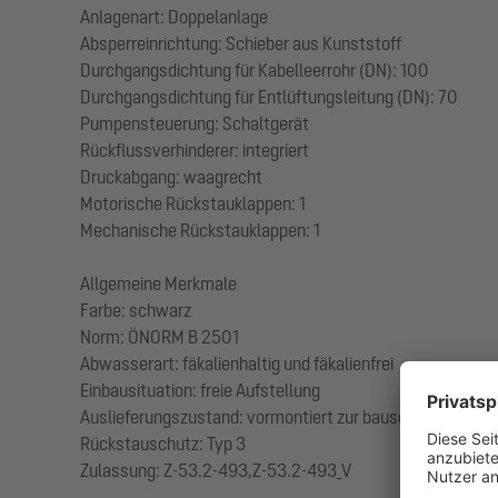
Anlagenart: Doppelanlage
Absperreinrichtung: Schieber aus Kunststoff
Durchgangsdichtung für Kabelleerrohr (DN): 100
Durchgangsdichtung für Entlüftungsleitung (DN): 70
Pumpensteuerung: Schaltgerät
Rückflussverhinderer: integriert
Druckabgang: waagrecht
Motorische Rückstauklappen: 1
Mechanische Rückstauklappen: 1
Allgemeine Merkmale
Farbe: schwarz
Norm: ÖNORM B 2501
Abwasserart: fäkalienhaltig und fäkalienfrei
Einbausituation: freie Aufstellung
Auslieferungszustand: vormontiert zur bauseitigen Endmo
Rückstauschutz: Typ 3
Zulassung: Z-53.2-493,Z-53.2-493_V