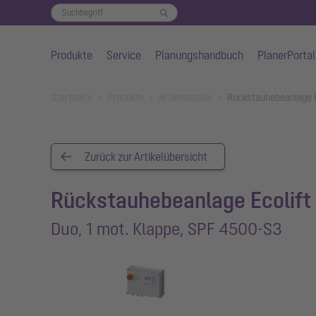
Produkte
Service
Planungshandbuch
PlanerPortal
Zum Hauptinhalt springen
You are here:
Startseite
Produkte
Artikeldetails
Rückstauhebeanlage E
Zurück zur Artikelübersicht
Rückstauhebeanlage Ecolift
Duo, 1 mot. Klappe, SPF 4500-S3