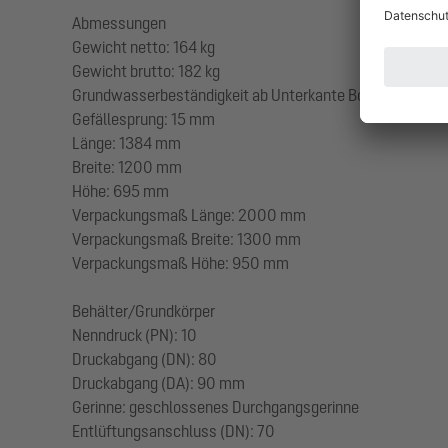
Abmessungen
Gewicht netto: 164 kg
Gewicht brutto: 182 kg
Grundwasserbeständigkeit ab Unterkante Bodenteil: 3
Gefällesprung: 15 mm
Länge: 1384 mm
Breite: 1200 mm
Höhe: 695 mm
Verpackungsmaß Länge: 2000 mm
Verpackungsmaß Breite: 1300 mm
Verpackungsmaß Höhe: 950 mm
Behälter/Grundkörper
Nenndruck (PN): 10
Druckabgang (DN): 80
Druckabgang (DA): 90 mm
Gerinne: geschlossenes Durchgangsgerinne
Entlüftungsanschluss (DN): 70