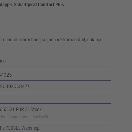
lappe, Schaltgerät Comfort Plus
riebsunterbrechung sogar bei Stromausfall, solange
nen
41025
26092068427
.653,60 EUR / 1 Stück
kslistenpreis exklusive MwSt.
ehe KESSEL Webshop