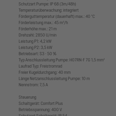
Schutzart Pumpe: IP 68 (3m/48h)
Temperaturüberwachung: integriert
Förderguttemperatur (dauerhaft) max.: 40 °C
Förderleistung max.: 45 m³/h
Förderhöhe max.: 21 m
Drehzahl: 2850 U/min
Leistung P1: 4,2 kW
Leistung P2: 3,5 kW
Betriebsart: S3 - 50 %
Typ Anschlussleitung Pumpe: H07RN-F 7G 1,5 mm²
Laufrad Typ: Freistromrad
Freier Kugeldurchgang: 40 mm
Länge Netzanschlussleitung Pumpe: 10 m
Nennstrom: 7,5 A
Steuerung
Schaltgerät: Comfort Plus
Betriebsspannung: 400 V
Schutzart Schaltgerät: IP 54