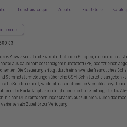
ehör
Dienstleistungen
Zubehör
Ersatzteile
Katalog
reiben.de
4500-S3
enfreies Abwasser ist mit zwei überflutbaren Pumpen, einem motori
hälter aus dauerhaft beständigem Kunststoff (PE) besitzt einen a
nenten. Die Steuerung erfolgt durch ein anwenderfreundliches Schaltg
 und Sammelstörmeldungen über eine GSM-Schnittstelle ausgeben kan
optische Sonde erkannt, wodurch das motorische Verschlusssystem au
nd der Rückstauphase erfolgt über eine Druckleitung, die das Abwas
ch in einen Druckentspannungsschacht, auszuführen. Durch das mo
Varianten als Zubehör zur Verfügung.