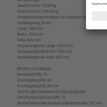
Gewicht netto: 113,94 kg
Gewicht brutto: 136,26 kg
Grundwasserbeständigkeit ab Unterkante Bodenteil: 3
Gefällesprung: 15 mm
Länge: 1384 mm
Breite: 1200 mm
Höhe: 695 mm
Verpackungsmaß Länge: 2000 mm
Verpackungsmaß Breite: 1300 mm
Verpackungsmaß Höhe: 950 mm
Behälter/Grundkörper
Nenndruck (PN): 10
Druckabgang (DN): 80
Druckabgang (DA): 90 mm
Gerinne: geschlossenes Durchgangsgerinne
Entlüftungsanschluss (DN): 70
Abstand Rohrsohle Auslauf zu Behälterboden: 120 mm