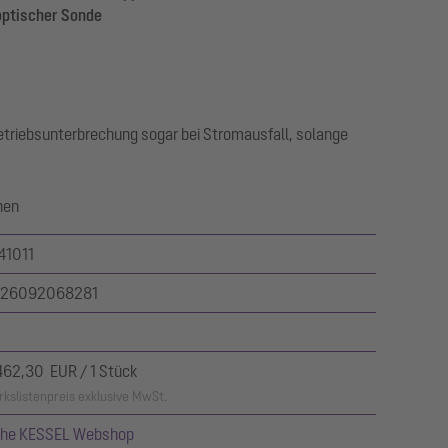
optischer Sonde
riebsunterbrechung sogar bei Stromausfall, solange
nen
41011
26092068281
462,30 EUR / 1 Stück
kslistenpreis exklusive MwSt.
ehe KESSEL Webshop