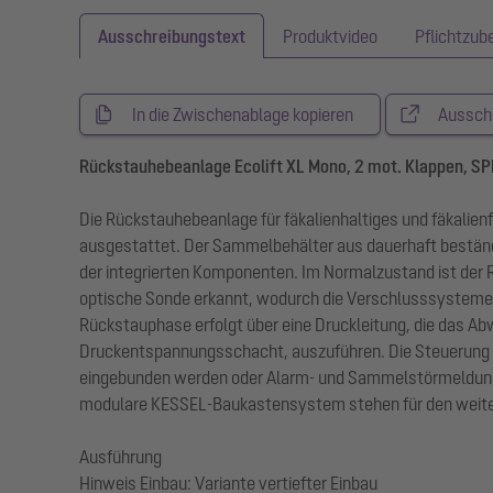
Ausschreibungstext
Produktvideo
Pflichtzub
In die Zwischenablage kopieren
Aussch
Rückstauhebeanlage Ecolift XL Mono, 2 mot. Klappen, S
Die Rückstauhebeanlage für fäkalienhaltiges und fäkalie
ausgestattet. Der Sammelbehälter aus dauerhaft bestän
der integrierten Komponenten. Im Normalzustand ist der R
optische Sonde erkannt, wodurch die Verschlusssysteme
Rückstauphase erfolgt über eine Druckleitung, die das Ab
Druckentspannungsschacht, auszuführen. Die Steuerung erf
eingebunden werden oder Alarm- und Sammelstörmeldungen
modulare KESSEL-Baukastensystem stehen für den weiter
Ausführung
Hinweis Einbau: Variante vertiefter Einbau