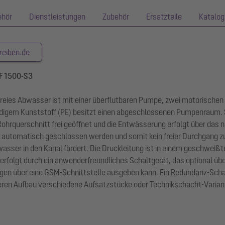
ehör
Dienstleistungen
Zubehör
Ersatzteile
Katalog
reiben.de
PF 1500-S3
nfreies Abwasser ist mit einer überflutbaren Pumpe, zwei motorisc
digem Kunststoff (PE) besitzt einen abgeschlossenen Pumpenraum. 
ohrquerschnitt frei geöffnet und die Entwässerung erfolgt über das n
 automatisch geschlossen werden und somit kein freier Durchgang 
wasser in den Kanal fördert. Die Druckleitung ist in einem geschweiß
olgt durch ein anwenderfreundliches Schaltgerät, das optional über 
 über eine GSM-Schnittstelle ausgeben kann. Ein Redundanz-Schaltg
en Aufbau verschiedene Aufsatzstücke oder Technikschacht-Variant