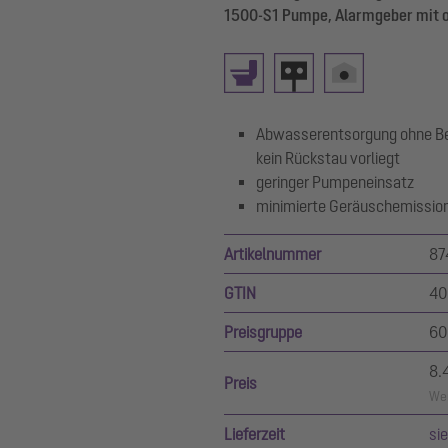
1500-S1 Pumpe, Alarmgeber mit 
Abwasserentsorgung ohne Bet
kein Rückstau vorliegt
geringer Pumpeneinsatz
minimierte Geräuschemissio
Artikelnummer
87
GTIN
40
Preisgruppe
60
8.
Preis
Wer
Lieferzeit
si