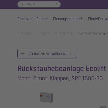
Produkte
Service
Planungshandbuch
PlanerPortal
Zum Hauptinhalt springen
You are here:
Startseite
Produkte
Artikeldetails
Rückstauhebeanlage E
Zurück zur Artikelübersicht
Rückstauhebeanlage Ecolift
Mono, 2 mot. Klappen, SPF 1500-S3