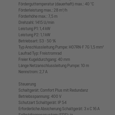
Förderguttemperatur (dauerhaft) max.: 40 °C
Förderleistung max.: 28 m³/h
Förderhöhe max.: 7,5 m
Drehzahl: 1415 U/min
Leistung P1: 1,4 kW
Leistung P2: 1,1 kW
Betriebsart: S3 - 50 %
Typ Anschlussleitung Pumpe: H07RN-F 7G 1,5 mm²
Laufrad Typ: Freistromrad
Freier Kugeldurchgang: 40 mm
Länge Netzanschlussleitung Pumpe: 10 m
Nennstrom: 2,7 A
Steuerung
Schaltgerät: Comfort Plus mit Redundanz
Betriebsspannung: 400 V
Schutzart Schaltgerät: IP 54
Erforderliche Absicherung Schaltgerät: 3 x C 16 A
Selbstdiagnosesystem (SDS): ja