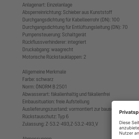
Anlagenart: Einzelanlage
Absperreinrichtung: Schieber aus Kunststoff
Durchgangsdichtung für Kabelleerrohr (DN): 100
Durchgangsdichtung für Entlüftungsleitung (DN): 70
Pumpensteuerung: Schaltgerät
Rückflussverhinderer: integriert
Druckabgang: waagrecht
Motorische Rückstauklappen: 2
Allgemeine Merkmale
Farbe: schwarz
Norm: ÖNORM B 2501
Abwasserart: fäkalienhaltig und fäkalienfrei
Einbausituation: freie Aufstellung
Auslieferungszustand: vormontiert zur bauseitigen Endmo
Rückstauschutz: Typ 6
Zulassung: Z-53.2-493,Z-53.2-493_V
Abmessungen