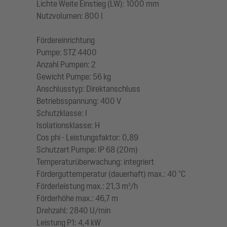
Lichte Weite Einstieg (LW): 1000 mm
Nutzvolumen: 800 l
Fördereinrichtung
Pumpe: STZ 4400
Anzahl Pumpen: 2
Gewicht Pumpe: 56 kg
Anschlusstyp: Direktanschluss
Betriebsspannung: 400 V
Schutzklasse: I
Isolationsklasse: H
Cos phi - Leistungsfaktor: 0,89
Schutzart Pumpe: IP 68 (20m)
Temperaturüberwachung: integriert
Förderguttemperatur (dauerhaft) max.: 40 °C
Förderleistung max.: 21,3 m³/h
Förderhöhe max.: 46,7 m
Drehzahl: 2840 U/min
Leistung P1: 4,4 kW