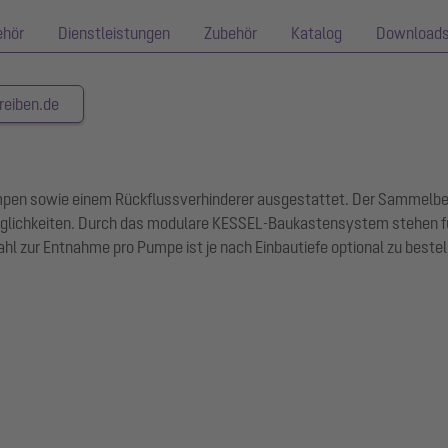
ehör
Dienstleistungen
Zubehör
Katalog
Download
reiben.de
umpen sowie einem Rückflussverhinderer ausgestattet. Der Sammelbe
lichkeiten. Durch das modulare KESSEL-Baukastensystem stehen fü
ahl zur Entnahme pro Pumpe ist je nach Einbautiefe optional zu best