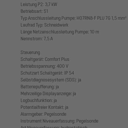
Leistung P2: 3,7 kW
Betriebsart: S1
Typ Anschlussleitung Pumpe: H07RN8-F PLU 7G 1,5 mm²
Laufrad Typ: Schneidwerk
Länge Netzanschlussleitung Pumpe: 10 m
Nennstrom: 7,5 A
Steuerung
Schaltgerät: Comfort Plus
Betriebsspannung: 400 V
Schutzart Schaltgerät: IP 54
Selbstdiagnosesystem (SDS): ja
Batteriepufferung: ja
Mehrzeilige Displayanzeige: ja
Logbuchfunktion: ja
Potentialfreier Kontakt: ja
Alarmgeber: Pegelsonde
Instrument Niveauerfassung: Pegelsonde
Art Niveauerfassung: hydrostatisch