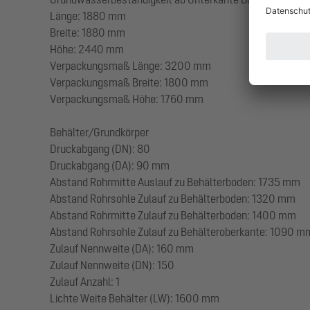
Länge: 1880 mm
Breite: 1880 mm
Höhe: 2440 mm
Verpackungsmaß Länge: 3200 mm
Verpackungsmaß Breite: 1800 mm
Verpackungsmaß Höhe: 1760 mm
Behälter/Grundkörper
Druckabgang (DN): 80
Druckabgang (DA): 90 mm
Abstand Rohrmitte Auslauf zu Behälterboden: 1735 mm
Abstand Rohrsohle Zulauf zu Behälterboden: 1320 mm
Abstand Rohrmitte Zulauf zu Behälterboden: 1400 mm
Abstand Rohrsohle Zulauf zu Behälteroberkante: 1090 m
Zulauf Nennweite (DA): 160 mm
Zulauf Nennweite (DN): 150
Zulauf Anzahl: 1
Lichte Weite Behälter (LW): 1600 mm