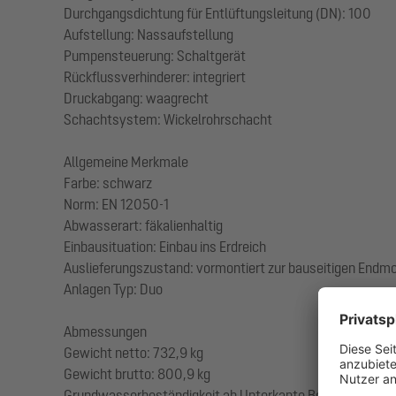
Durchgangsdichtung für Entlüftungsleitung (DN): 100
Aufstellung: Nassaufstellung
Pumpensteuerung: Schaltgerät
Rückflussverhinderer: integriert
Druckabgang: waagrecht
Schachtsystem: Wickelrohrschacht
Allgemeine Merkmale
Farbe: schwarz
Norm: EN 12050-1
Abwasserart: fäkalienhaltig
Einbausituation: Einbau ins Erdreich
Auslieferungszustand: vormontiert zur bauseitigen Endmo
Anlagen Typ: Duo
Abmessungen
Gewicht netto: 732,9 kg
Gewicht brutto: 800,9 kg
Grundwasserbeständigkeit ab Unterkante Bodenteil: 3