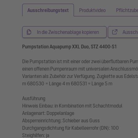
Ausschreibungstext
Produktvideo
Pflichtzub
In die Zwischenablage kopieren
Aussch
Pumpstation Aquapump XXL Duo, STZ 4400-S1
Die Pumpstation ist mit einer oder zwei überflutbaren P
einen offenen Pumpenraum mit universalen Anschlussmög
Varianten als Zubehör zur Verfügung. Zugkette aus Edelst
m 680530 = Länge 4 m 680531 = Länge 5 m
Ausführung
Hinweis Einbau: in Kombination mit Schachtmodul
Anlagenart: Doppelanlage
Absperreinrichtung: Schieber aus Guss
Durchgangsdichtung für Kabelleerrohr (DN): 100
Steighilfen: ja