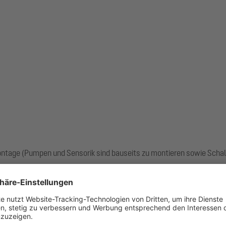
ntage (Pumpen und Sensorik sind bauseits zu montieren sowie Schal
000 mm