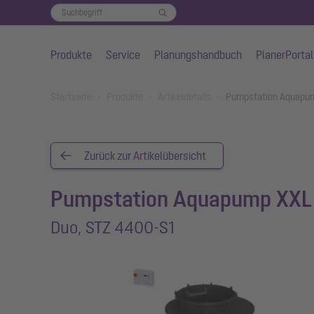
Produkte
Service
Planungshandbuch
PlanerPortal
Zum Hauptinhalt springen
You are here:
Startseite
Produkte
Artikeldetails
Pumpstation Aquapum
Zurück zur Artikelübersicht
Pumpstation Aquapump XXL
Duo, STZ 4400-S1