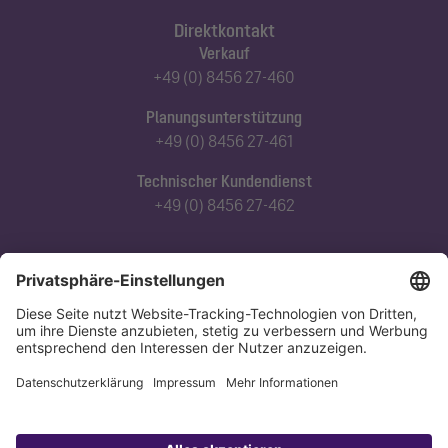
Direktkontakt
Verkauf
+49 (0) 8456 27-460
Planungsunterstützung
+49 (0) 8456 27-461
Technischer Kundendienst
+49 (0) 8456 27-462
Abonnieren Sie unseren Newsletter
Jetzt anmelden