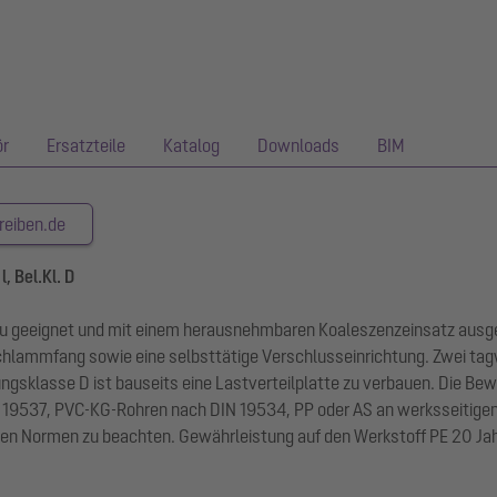
ör
Ersatzteile
Katalog
Downloads
BIM
reiben.de
, Bel.Kl. D
inbau geeignet und mit einem herausnehmbaren Koaleszenzeinsatz aus
 Schlammfang sowie eine selbsttätige Verschlusseinrichtung. Zwei t
ngsklasse D ist bauseits eine Lastverteilplatte zu verbauen. Die Bew
19537, PVC-KG-Rohren nach DIN 19534, PP oder AS an werksseitigen 
gen Normen zu beachten. Gewährleistung auf den Werkstoff PE 20 Jah