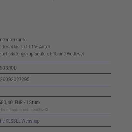
ländeoberkante
odiesel bis zu 100 % Anteil
 Hochleistungszapfsäulen, E 10 und Biodiesel
503.10D
26092027295
583,40 EUR / 1 Stück
kslistenpreis exklusive MwSt.
ehe KESSEL Webshop