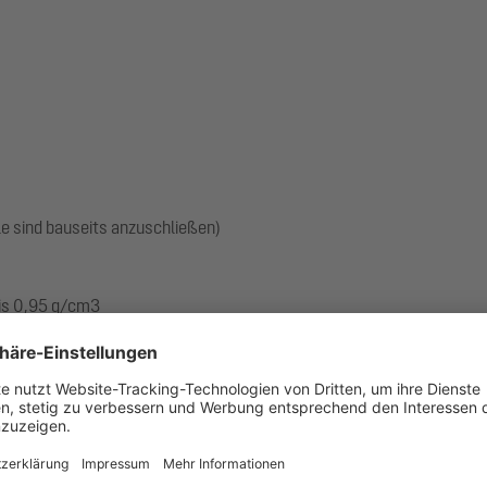
le sind bauseits anzuschließen)
bis 0,95 g/cm3
20 mm