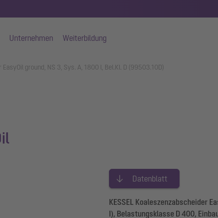
Unternehmen
Weiterbildung
EasyOil ground, NS 3, Sys. A, 1800 l, Bel.Kl. D (99503.10D)
il
Datenblatt
KESSEL Koaleszenzabscheider Eas
I), Belastungsklasse D 400, Einba