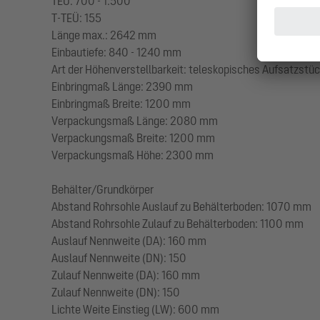
TEÜ: 700 - 1.500
T-TEÜ: 155
Länge max.: 2642 mm
Einbautiefe: 840 - 1240 mm
Art der Höhenverstellbarkeit: teleskopisches Aufsatzstüc
Einbringmaß Länge: 2390 mm
Einbringmaß Breite: 1200 mm
Verpackungsmaß Länge: 2080 mm
Verpackungsmaß Breite: 1200 mm
Verpackungsmaß Höhe: 2300 mm
Behälter/Grundkörper
Abstand Rohrsohle Auslauf zu Behälterboden: 1070 mm
Abstand Rohrsohle Zulauf zu Behälterboden: 1100 mm
Auslauf Nennweite (DA): 160 mm
Auslauf Nennweite (DN): 150
Zulauf Nennweite (DA): 160 mm
Zulauf Nennweite (DN): 150
Lichte Weite Einstieg (LW): 600 mm