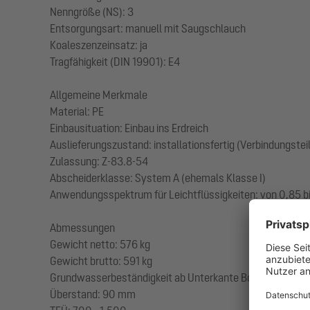
Nenngröße (NS): 3
Entsorgungsart: manuell mit Saugschlauch
Koaleszenzeinsatz: ja
Tragfähigkeit (DIN 19901): E4
Allgemeine Merkmale
Material: PE
Einbausituation: Einbau ins Erdreich
Auslieferungszustand: installationsfertig (Verbindungstei
Zulassung: Z-83.8-54
Abscheiderklasse: System A (ehemals Klasse I)
Anwendungsspektrum für Leichtflüssigkeiten: von 0,85 
Abmessungen
Gewicht netto: 576 kg
Gewicht brutto: 591 kg
Grundwasserbeständigkeit ab Unterkante Bodenteil: 13
Überstand: 90 mm