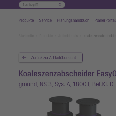
Produkte
Service
Planungshandbuch
PlanerPortal
Zum Hauptinhalt springen
You are here:
Startseite
Produkte
Artikeldetails
Koaleszenzabscheider 
Zurück zur Artikelübersicht
Koaleszenzabscheider EasyO
ground, NS 3, Sys. A, 1800 l, Bel.Kl. D