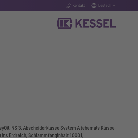
Kontakt
Deutsch
yOil, NS 3, Abscheiderklasse System A (ehemals Klasse
u ins Erdreich, Schlammfanginhalt 1000 l,