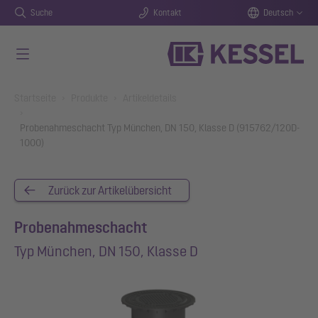
Suche
Kontakt
Deutsch
Zum Hauptinhalt springen
You are here:
Startseite
Produkte
Artikeldetails
Probenahmeschacht Typ München, DN 150, Klasse D (915762/120D-
1000)
Zurück zur Artikelübersicht
Probenahmeschacht
Typ München, DN 150, Klasse D