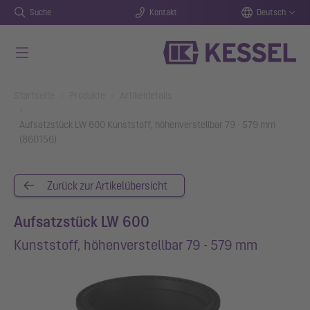
Suche
Kontakt
Deutsch
Zum Hauptinhalt springen
You are here:
Startseite
Produkte
Artikeldetails
Aufsatzstück LW 600 Kunststoff, höhenverstellbar 79 - 579 mm
(860156)
Zurück zur Artikelübersicht
Aufsatzstück LW 600
Kunststoff, höhenverstellbar 79 - 579 mm