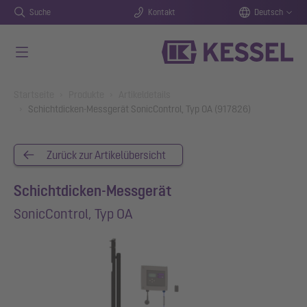
Suche
Kontakt
Deutsch
Zum Hauptinhalt springen
You are here:
Startseite
Produkte
Artikeldetails
Schichtdicken-Messgerät SonicControl, Typ OA (917826)
Zurück zur Artikelübersicht
Schichtdicken-Messgerät
SonicControl, Typ OA