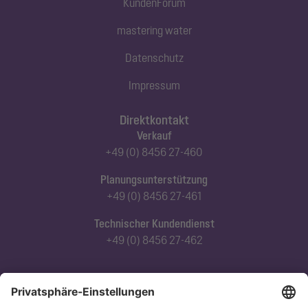
KundenForum
mastering water
Datenschutz
Impressum
Direktkontakt
Verkauf
+49 (0) 8456 27-460
Planungsunterstützung
+49 (0) 8456 27-461
Technischer Kundendienst
+49 (0) 8456 27-462
Abonnieren Sie unseren Newsletter