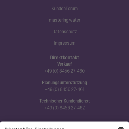
KundenForum
mastering water
Datenschutz
Impressum
Direktkontakt
Verkauf
+49 (0) 8456 27-460
Planungsunterstützung
+49 (0) 8456 27-461
Technischer Kundendienst
+49 (0) 8456 27-462
Abonnieren Sie unseren Newsletter