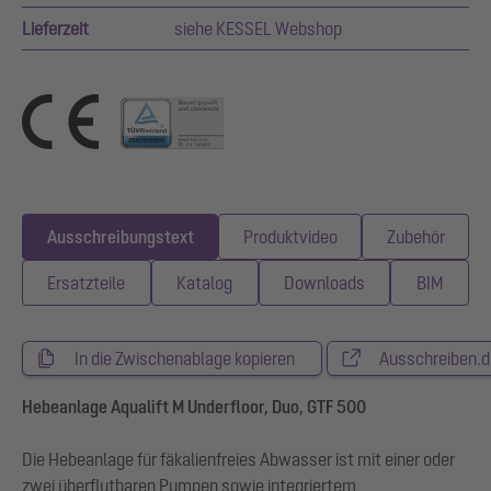
Lieferzeit
siehe KESSEL Webshop
Ausschreibungstext
Produktvideo
Zubehör
Ersatzteile
Katalog
Downloads
BIM
In die Zwischenablage kopieren
Ausschreiben.d
Hebeanlage Aqualift M Underfloor, Duo, GTF 500
Die Hebeanlage für fäkalienfreies Abwasser ist mit einer oder
zwei überflutbaren Pumpen sowie integriertem