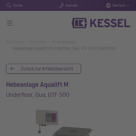
Suche
Kontakt
Deutsch
Zum Hauptinhalt springen
You are here:
Startseite
Produkte
Artikeldetails
Hebeanlage Aqualift M Underfloor, Duo, GTF 500 (280530S)
Zurück zur Artikelübersicht
Hebeanlage Aqualift M
Underfloor, Duo, GTF 500