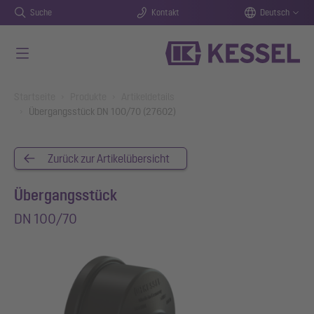
Suche
Kontakt
Deutsch
Zum Hauptinhalt springen
You are here:
Startseite
Produkte
Artikeldetails
Übergangsstück DN 100/70 (27602)
Zurück zur Artikelübersicht
Übergangsstück
DN 100/70