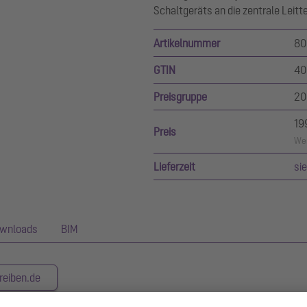
Schaltgeräts an die zentrale Leit
Artikelnummer
80
GTIN
40
Preisgruppe
20
19
Preis
Wer
Lieferzeit
si
wnloads
BIM
reiben.de