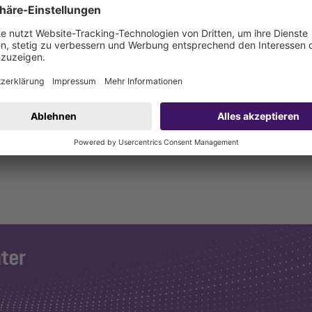
 für FKA/Pumpfix/Eolift Schaltgeräte bis Bj. 12/2016 und aktuellen 