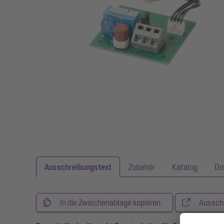
Ausschreibungstext
Zubehör
Katalog
Do
In die Zwischenablage kopieren
Aussch