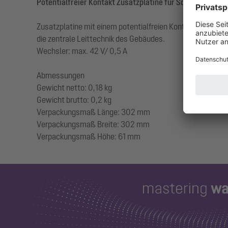
Potentialfreier Kontakt Zusatzplatine für Schaltgeräte
Zusatzplatine mit einem potentialfreien Kontakt, passend
die zentrale Leittechnik des Gebäudes.
Wechsler: max. 42 V/ 0,5 A
Abmessungen
Gewicht netto: 0,18 kg
Gewicht brutto: 0,2 kg
Verpackungsmaß Länge: 302 mm
Verpackungsmaß Breite: 302 mm