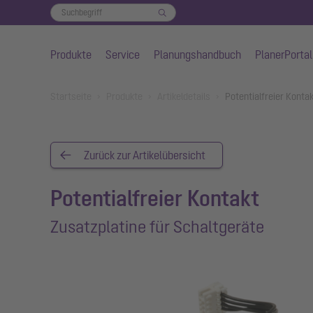
Produkte
Service
Planungshandbuch
PlanerPortal
Zum Hauptinhalt springen
You are here:
Startseite
Produkte
Artikeldetails
Potentialfreier Konta
Zurück zur Artikelübersicht
Potentialfreier Kontakt
Zusatzplatine für Schaltgeräte