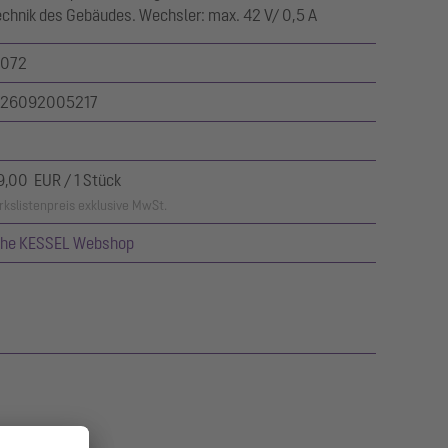
technik des Gebäudes. Wechsler: max. 42 V/ 0,5 A
072
26092005217
9,00 EUR / 1 Stück
kslistenpreis exklusive MwSt.
ehe KESSEL Webshop