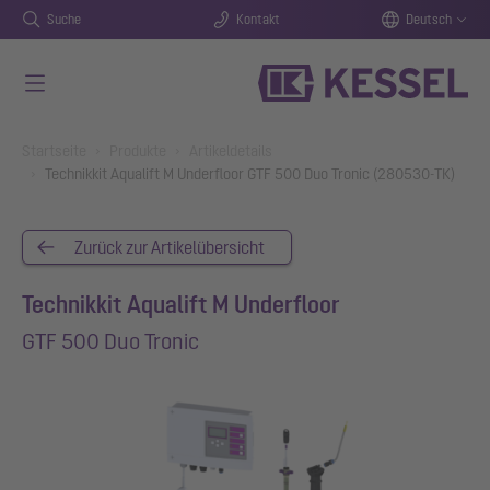
Suche
Kontakt
Deutsch
Zum Hauptinhalt springen
You are here:
Startseite
Produkte
Artikeldetails
Technikkit Aqualift M Underfloor GTF 500 Duo Tronic (280530-TK)
Zurück zur Artikelübersicht
Technikkit Aqualift M Underfloor
GTF 500 Duo Tronic