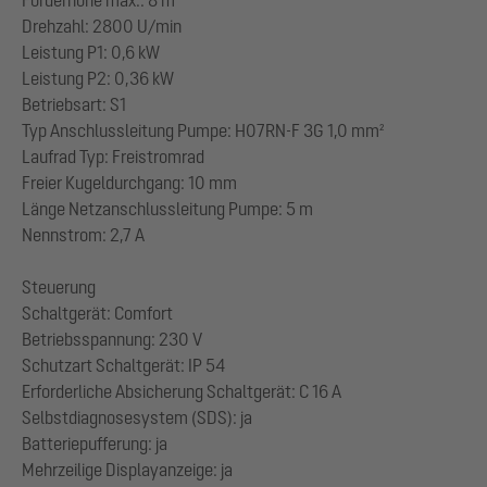
Förderhöhe max.: 8 m
Drehzahl: 2800 U/min
Leistung P1: 0,6 kW
Leistung P2: 0,36 kW
Betriebsart: S1
Typ Anschlussleitung Pumpe: H07RN-F 3G 1,0 mm²
Laufrad Typ: Freistromrad
Freier Kugeldurchgang: 10 mm
Länge Netzanschlussleitung Pumpe: 5 m
Nennstrom: 2,7 A
Steuerung
Schaltgerät: Comfort
Betriebsspannung: 230 V
Schutzart Schaltgerät: IP 54
Erforderliche Absicherung Schaltgerät: C 16 A
Selbstdiagnosesystem (SDS): ja
Batteriepufferung: ja
Mehrzeilige Displayanzeige: ja