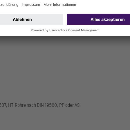
537, HT-Rohre nach DIN 19560, PP oder AS