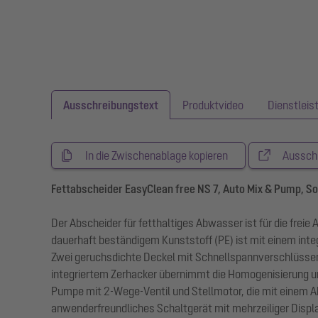
Ausschreibungstext
Produktvideo
Dienstleis
In die Zwischenablage kopieren
Aussch
Fettabscheider EasyClean free NS 7, Auto Mix & Pump, S
Der Abscheider für fetthaltiges Abwasser ist für die frei
dauerhaft beständigem Kunststoff (PE) ist mit einem inte
Zwei geruchsdichte Deckel mit Schnellspannverschlüssen
integriertem Zerhacker übernimmt die Homogenisierung un
Pumpe mit 2-Wege-Ventil und Stellmotor, die mit einem 
anwenderfreundliches Schaltgerät mit mehrzeiliger Displa