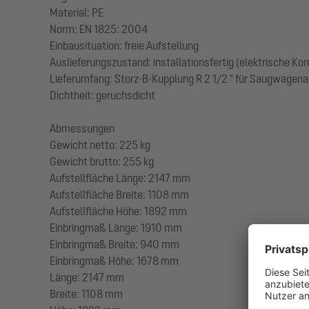
Material: PE
Norm: EN 1825: 2004
Einbausituation: freie Aufstellung
Auslieferungszustand: installationsfertig (elektrische K
Lieferumfang: Storz-B-Kupplung R 2 1/2 " für Saugwagen
Dichtheit: geruchsdicht
Abmessungen
Gewicht netto: 225 kg
Gewicht brutto: 255 kg
Aufstellfläche Länge: 2147 mm
Aufstellfläche Breite: 1108 mm
Aufstellfläche Höhe: 1892 mm
Einbringmaß Länge: 1910 mm
Einbringmaß Breite: 940 mm
Einbringmaß Höhe: 1678 mm
Länge: 2147 mm
Breite: 1108 mm