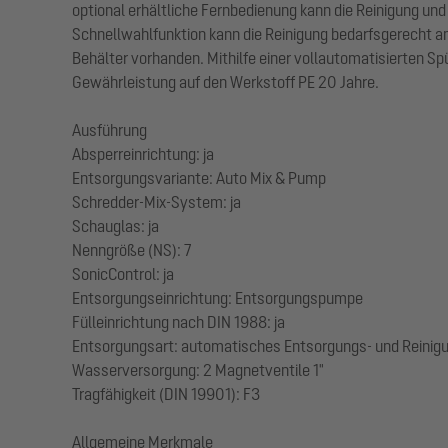
optional erhältliche Fernbedienung kann die Reinigung un
Schnellwahlfunktion kann die Reinigung bedarfsgerecht 
Behälter vorhanden. Mithilfe einer vollautomatisierten S
Gewährleistung auf den Werkstoff PE 20 Jahre.
Ausführung
Absperreinrichtung: ja
Entsorgungsvariante: Auto Mix & Pump
Schredder-Mix-System: ja
Schauglas: ja
Nenngröße (NS): 7
SonicControl: ja
Entsorgungseinrichtung: Entsorgungspumpe
Fülleinrichtung nach DIN 1988: ja
Entsorgungsart: automatisches Entsorgungs- und Reini
Wasserversorgung: 2 Magnetventile 1"
Tragfähigkeit (DIN 19901): F3
Allgemeine Merkmale