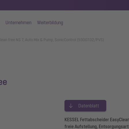
Unternehmen
Weiterbildung
lean free NS 7, Auto Mix & Pump, SonicControl (93007.02/PVS)
ee
Datenblatt
KESSEL Fettabscheider EasyClean 
freie Aufstellung, Entsorgungsa