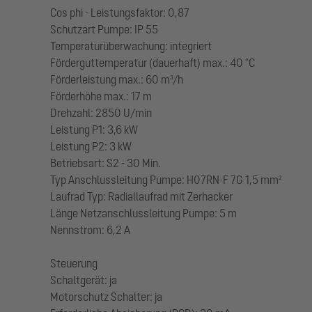
Cos phi - Leistungsfaktor: 0,87
Schutzart Pumpe: IP 55
Temperaturüberwachung: integriert
Förderguttemperatur (dauerhaft) max.: 40 °C
Förderleistung max.: 60 m³/h
Förderhöhe max.: 17 m
Drehzahl: 2850 U/min
Leistung P1: 3,6 kW
Leistung P2: 3 kW
Betriebsart: S2 - 30 Min.
Typ Anschlussleitung Pumpe: H07RN-F 7G 1,5 mm²
Laufrad Typ: Radiallaufrad mit Zerhacker
Länge Netzanschlussleitung Pumpe: 5 m
Nennstrom: 6,2 A
Steuerung
Schaltgerät: ja
Motorschutz Schalter: ja