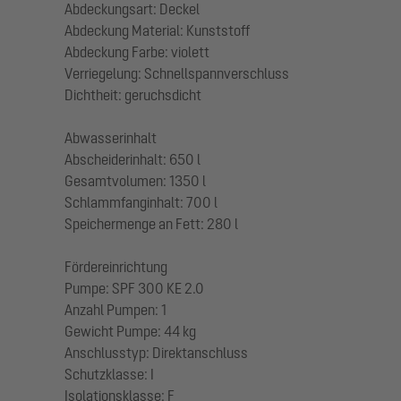
Abdeckungsart: Deckel
Abdeckung Material: Kunststoff
Abdeckung Farbe: violett
Verriegelung: Schnellspannverschluss
Dichtheit: geruchsdicht
Abwasserinhalt
Abscheiderinhalt: 650 l
Gesamtvolumen: 1350 l
Schlammfanginhalt: 700 l
Speichermenge an Fett: 280 l
Fördereinrichtung
Pumpe: SPF 300 KE 2.0
Anzahl Pumpen: 1
Gewicht Pumpe: 44 kg
Anschlusstyp: Direktanschluss
Schutzklasse: I
Isolationsklasse: F