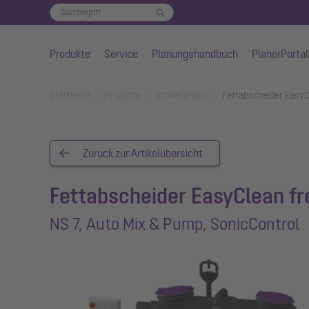
Produkte
Service
Planungshandbuch
PlanerPortal
Zum Hauptinhalt springen
You are here:
Startseite
Produkte
Artikeldetails
Fettabscheider EasyC
Zurück zur Artikelübersicht
Fettabscheider EasyClean fr
NS 7, Auto Mix & Pump, SonicControl