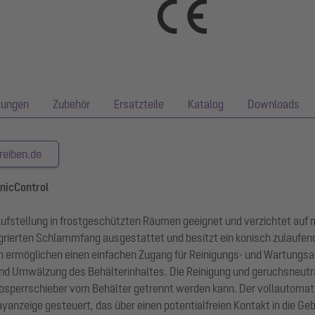
tungen
Zubehör
Ersatzteile
Katalog
Downloads
reiben.de
onicControl
e Aufstellung in frostgeschützten Räumen geeignet und verzichtet auf
grierten Schlammfang ausgestattet und besitzt ein konisch zulaufend
 ermöglichen einen einfachen Zugang für Reinigungs- und Wartungsa
d Umwälzung des Behälterinhaltes. Die Reinigung und geruchsneutra
Absperrschieber vom Behälter getrennt werden kann. Der vollautomat
yanzeige gesteuert, das über einen potentialfreien Kontakt in die G