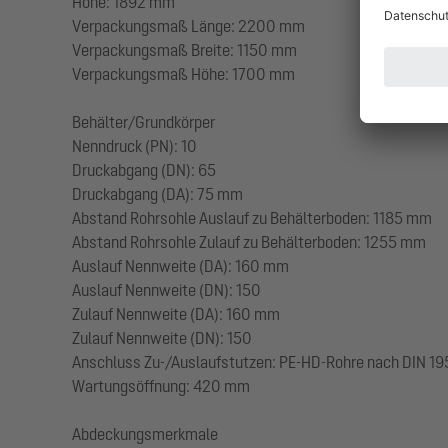
Höhe: 1892 mm
Verpackungsmaß Länge: 2200 mm
Verpackungsmaß Breite: 1150 mm
Verpackungsmaß Höhe: 1700 mm
Behälter/Grundkörper
Nenndruck (PN): 10
Druckabgang (DN): 65
Druckabgang (DA): 75 mm
Abstand Rohrsohle Auslauf zu Behälterboden: 1185 mm
Abstand Rohrsohle Zulauf zu Behälterboden: 1255 mm
Auslauf Nennweite (DA): 160 mm
Auslauf Nennweite (DN): 150
Zulauf Nennweite (DA): 160 mm
Zulauf Nennweite (DN): 150
Anschluss Zu-/Auslaufstutzen: PE-HD-Rohre nach DIN 19
Wartungsöffnung: 420 mm
Abdeckungsmerkmale