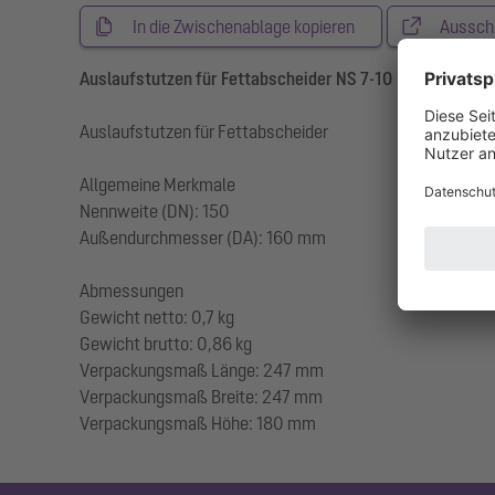
In die Zwischenablage kopieren
Aussch
Auslaufstutzen für Fettabscheider NS 7-10
Auslaufstutzen für Fettabscheider
Allgemeine Merkmale
Nennweite (DN): 150
Außendurchmesser (DA): 160 mm
Abmessungen
Gewicht netto: 0,7 kg
Gewicht brutto: 0,86 kg
Verpackungsmaß Länge: 247 mm
Verpackungsmaß Breite: 247 mm