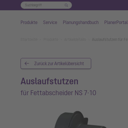
Produkte
Service
Planungshandbuch
PlanerPortal
Zum Hauptinhalt springen
You are here:
Startseite
Produkte
Artikeldetails
Auslaufstutzen für F
Zurück zur Artikelübersicht
Auslaufstutzen
für Fettabscheider NS 7-10