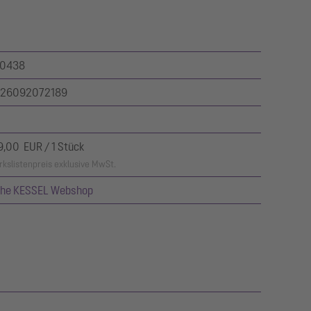
0438
26092072189
9,00 EUR / 1 Stück
kslistenpreis exklusive MwSt.
ehe KESSEL Webshop