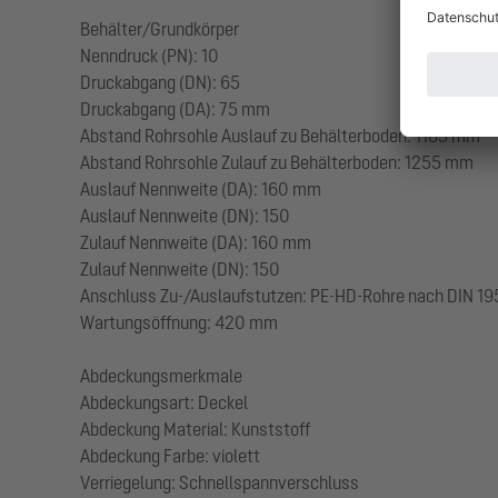
Behälter/Grundkörper
Nenndruck (PN): 10
Druckabgang (DN): 65
Druckabgang (DA): 75 mm
Abstand Rohrsohle Auslauf zu Behälterboden: 1185 mm
Abstand Rohrsohle Zulauf zu Behälterboden: 1255 mm
Auslauf Nennweite (DA): 160 mm
Auslauf Nennweite (DN): 150
Zulauf Nennweite (DA): 160 mm
Zulauf Nennweite (DN): 150
Anschluss Zu-/Auslaufstutzen: PE-HD-Rohre nach DIN 19
Wartungsöffnung: 420 mm
Abdeckungsmerkmale
Abdeckungsart: Deckel
Abdeckung Material: Kunststoff
Abdeckung Farbe: violett
Verriegelung: Schnellspannverschluss