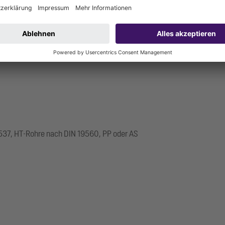
537, HT-Rohre nach DIN 19560, PP oder AS