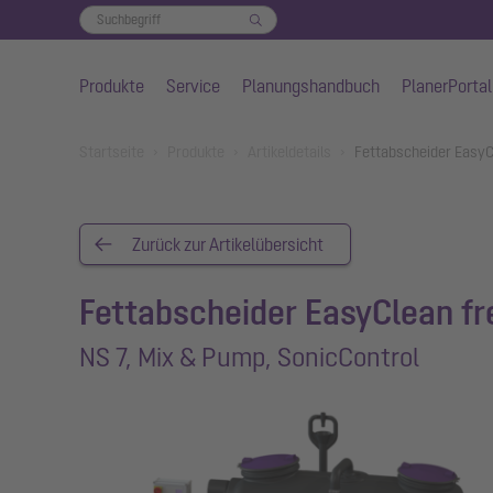
Produkte
Service
Planungshandbuch
PlanerPortal
Zum Hauptinhalt springen
You are here:
Startseite
Produkte
Artikeldetails
Fettabscheider EasyC
Zurück zur Artikelübersicht
Fettabscheider EasyClean fr
NS 7, Mix & Pump, SonicControl