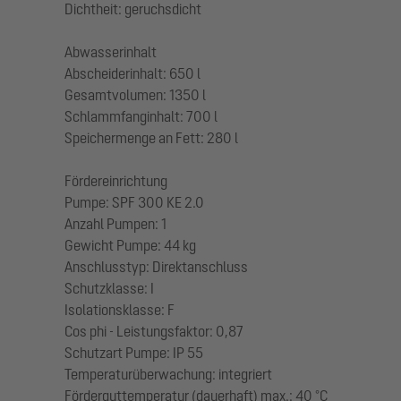
Dichtheit: geruchsdicht
Abwasserinhalt
Abscheiderinhalt: 650 l
Gesamtvolumen: 1350 l
Schlammfanginhalt: 700 l
Speichermenge an Fett: 280 l
Fördereinrichtung
Pumpe: SPF 300 KE 2.0
Anzahl Pumpen: 1
Gewicht Pumpe: 44 kg
Anschlusstyp: Direktanschluss
Schutzklasse: I
Isolationsklasse: F
Cos phi - Leistungsfaktor: 0,87
Schutzart Pumpe: IP 55
Temperaturüberwachung: integriert
Förderguttemperatur (dauerhaft) max.: 40 °C