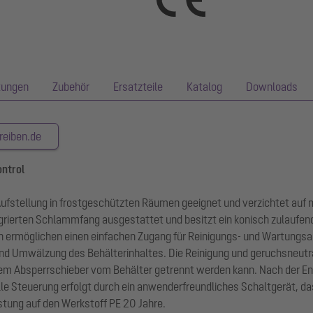
tungen
Zubehör
Ersatzteile
Katalog
Downloads
reiben.de
ontrol
e Aufstellung in frostgeschützten Räumen geeignet und verzichtet auf
grierten Schlammfang ausgestattet und besitzt ein konisch zulaufend
 ermöglichen einen einfachen Zugang für Reinigungs- und Wartungsa
d Umwälzung des Behälterinhaltes. Die Reinigung und geruchsneutra
m Absperrschieber vom Behälter getrennt werden kann. Nach der Ent
Steuerung erfolgt durch ein anwenderfreundliches Schaltgerät, das ü
tung auf den Werkstoff PE 20 Jahre.