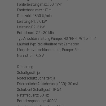
Förderleistung max.: 60 m³/h
Förderhöhe max.: 17 m
Drehzahl: 2850 U/min
Leistung P1: 3,6 kW
Leistung P2: 3 kW
Betriebsart: S2 - 30 Min.
Typ Anschlussleitung Pumpe: H07RN-F 7G 1,5 mm²
Laufrad Typ: Radiallaufrad mit Zerhacker
Länge Netzanschlussleitung Pumpe: 5 m
Nennstrom: 6,2 A
Steuerung
Schaltgerät: ja
Motorschutz Schalter: ja
Erforderliche Absicherung (RCD): 30 mA
Schutzart Schaltgerät: IP 54
Netzfrequenz: 50 Hz
Betriebsspannung: 400 V