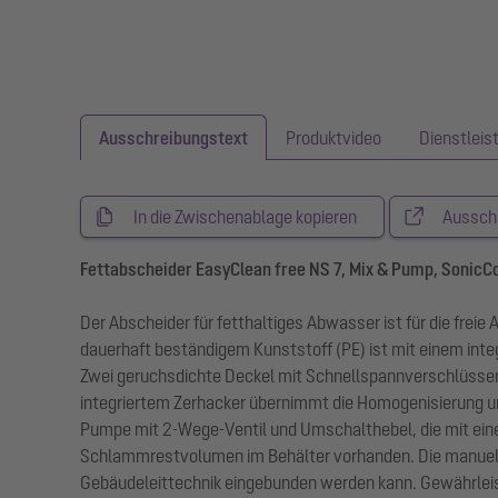
Ausschreibungstext
Produktvideo
Dienstleis
In die Zwischenablage kopieren
Aussch
Fettabscheider EasyClean free NS 7, Mix & Pump, SonicC
Der Abscheider für fetthaltiges Abwasser ist für die frei
dauerhaft beständigem Kunststoff (PE) ist mit einem inte
Zwei geruchsdichte Deckel mit Schnellspannverschlüssen
integriertem Zerhacker übernimmt die Homogenisierung un
Pumpe mit 2-Wege-Ventil und Umschalthebel, die mit eine
Schlammrestvolumen im Behälter vorhanden. Die manuelle 
Gebäudeleittechnik eingebunden werden kann. Gewährleis