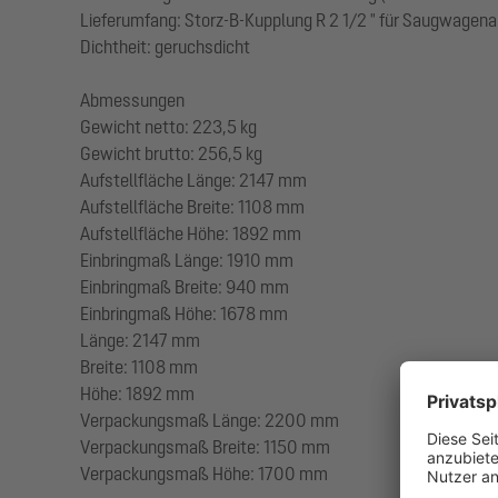
Lieferumfang: Storz-B-Kupplung R 2 1/2 " für Saugwagen
Dichtheit: geruchsdicht
Abmessungen
Gewicht netto: 223,5 kg
Gewicht brutto: 256,5 kg
Aufstellfläche Länge: 2147 mm
Aufstellfläche Breite: 1108 mm
Aufstellfläche Höhe: 1892 mm
Einbringmaß Länge: 1910 mm
Einbringmaß Breite: 940 mm
Einbringmaß Höhe: 1678 mm
Länge: 2147 mm
Breite: 1108 mm
Höhe: 1892 mm
Verpackungsmaß Länge: 2200 mm
Verpackungsmaß Breite: 1150 mm
Verpackungsmaß Höhe: 1700 mm