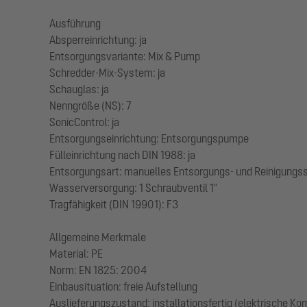
Ausführung
Absperreinrichtung: ja
Entsorgungsvariante: Mix & Pump
Schredder-Mix-System: ja
Schauglas: ja
Nenngröße (NS): 7
SonicControl: ja
Entsorgungseinrichtung: Entsorgungspumpe
Fülleinrichtung nach DIN 1988: ja
Entsorgungsart: manuelles Entsorgungs- und Reinigung
Wasserversorgung: 1 Schraubventil 1"
Tragfähigkeit (DIN 19901): F3
Allgemeine Merkmale
Material: PE
Norm: EN 1825: 2004
Einbausituation: freie Aufstellung
Auslieferungszustand: installationsfertig (elektrische K