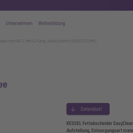
Unternehmen
Weiterbildung
lean free NS 7, Mix & Pump, SonicControl (93007.02/MS)
ee
Datenblatt
KESSEL Fettabscheider EasyClean 
Aufstellung, Entsorgungsart man