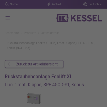
Suche
Kontakt
Deutsch
Zum Hauptinhalt springen
You are here:
Startseite
Produkte
Artikeldetails
Rückstauhebeanlage Ecolift XL Duo, 1 mot. Klappe, SPF 4500-S1,
Konus (8741067)
Zurück zur Artikelübersicht
Rückstauhebeanlage Ecolift XL
Duo, 1 mot. Klappe, SPF 4500-S1, Konus