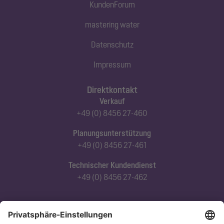
KundenForum
mastering water
Datenschutz
Impressum
Direktkontakt
Verkauf
+49 (0) 8456 27-460
Planungsunterstützung
+49 (0) 8456 27-461
Technischer Kundendienst
+49 (0) 8456 27-462
Abonnieren Sie unseren Newsletter