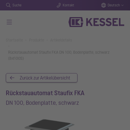
Suche
Kontakt
Deutsch
Zum Hauptinhalt springen
You are here:
Startseite
Produkte
Artikeldetails
Rückstauautomat Staufix FKA DN 100, Bodenplatte, schwarz
(84100S)
Zurück zur Artikelübersicht
Rückstauautomat Staufix FKA
DN 100, Bodenplatte, schwarz