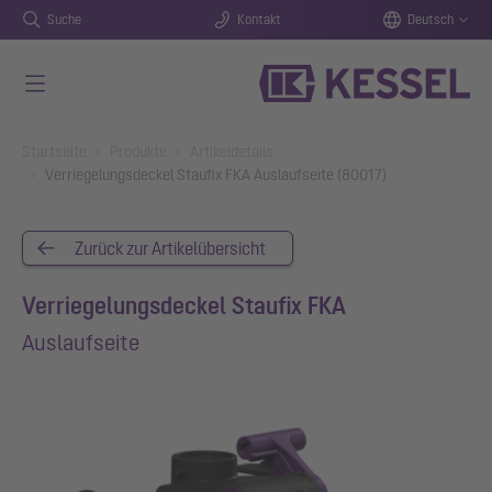
Suche
Kontakt
Deutsch
Zum Hauptinhalt springen
You are here:
Startseite
Produkte
Artikeldetails
Verriegelungsdeckel Staufix FKA Auslaufseite (80017)
Zurück zur Artikelübersicht
Verriegelungsdeckel Staufix FKA
Auslaufseite