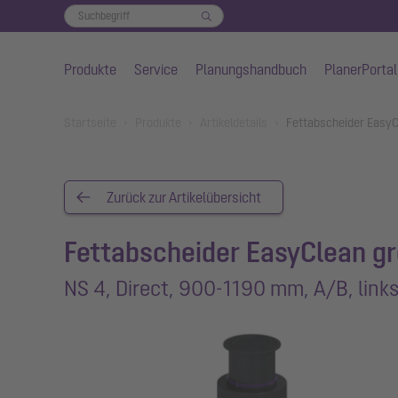
Produkte
Service
Planungshandbuch
PlanerPortal
Zum Hauptinhalt springen
You are here:
Startseite
Produkte
Artikeldetails
Fettabscheider EasyC
Zurück zur Artikelübersicht
Fettabscheider EasyClean g
NS 4, Direct, 900-1190 mm, A/B, link