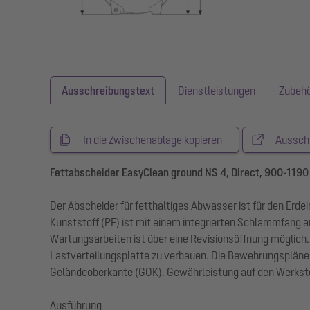
Ausschreibungstext
Dienstleistungen
Zubeh
In die Zwischenablage kopieren
Aussch
Fettabscheider EasyClean ground NS 4, Direct, 900-1190
Der Abscheider für fetthaltiges Abwasser ist für den Erd
Kunststoff (PE) ist mit einem integrierten Schlammfang a
Wartungsarbeiten ist über eine Revisionsöffnung möglich.
Lastverteilungsplatte zu verbauen. Die Bewehrungspläne s
Geländeoberkante (GOK). Gewährleistung auf den Werksto
Ausführung