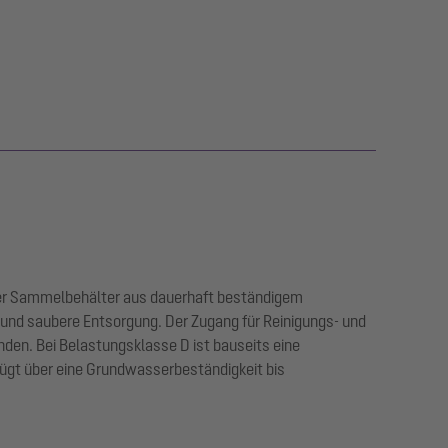
. Der Sammelbehälter aus dauerhaft beständigem
e und saubere Entsorgung. Der Zugang für Reinigungs- und
nden. Bei Belastungsklasse D ist bauseits eine
fügt über eine Grundwasserbeständigkeit bis