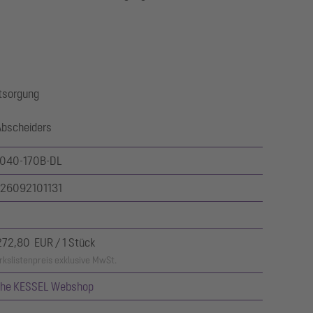
tsorgung
Abscheiders
040-170B-DL
26092101131
272,80 EUR / 1 Stück
kslistenpreis exklusive MwSt.
ehe KESSEL Webshop