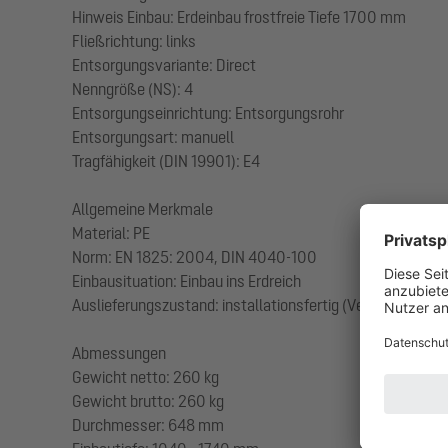
Hinweis Einbau: Erdeinbau frostfreie Tiefe 1700 mm
Fließrichtung: links
Entsorgungsvariante: Direct
Nenngröße (NS): 4
Entsorgungseinrichtung: Entsorgungsrohr
Entsorgungsart: manuell
Tragfähigkeit (DIN 19901): E4
Allgemeine Merkmale
Material: PE
Norm: EN 1825: 2004, DIN 4040-100
Einbausituation: Einbau ins Erdreich
Auslieferungszustand: installationsfertig (Verbindungstei
Abmessungen
Gewicht netto: 260 kg
Gewicht brutto: 260 kg
Durchmesser: 648 mm