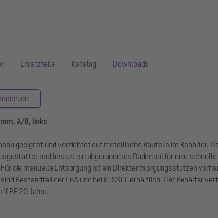
ör
Ersatzteile
Katalog
Downloads
reiben.de
 mm, A/B, links
einbau geeignet und verzichtet auf metallische Bauteile im Behälter
usgestattet und besitzt ein abgerundetes Bodenteil für eine schnell
 Für die manuelle Entsorgung ist ein Direktentsorgungsstutzen vorha
ind Bestandteil der EBA und bei KESSEL erhältlich. Der Behälter ver
ff PE 20 Jahre.