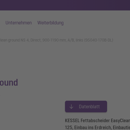
Unternehmen
Weiterbildung
lean ground NS 4, Direct, 900-1190 mm, A/B, links (95040-170B-DL)
round
s
Datenblatt
KESSEL Fettabscheider EasyClean 
125, Einbau ins Erdreich, Einbaut