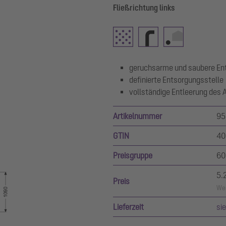
Fließrichtung links
geruchsarme und saubere En
definierte Entsorgungsstelle
vollständige Entleerung des 
Artikelnummer
95
GTIN
40
Preisgruppe
60
5.
Preis
Wer
Lieferzeit
si