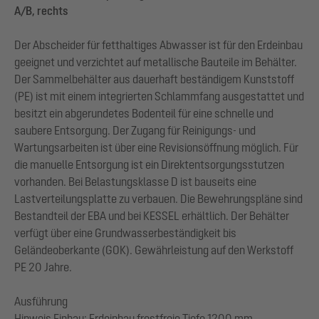
A/B, rechts
Der Abscheider für fetthaltiges Abwasser ist für den Erdeinbau
geeignet und verzichtet auf metallische Bauteile im Behälter.
Der Sammelbehälter aus dauerhaft beständigem Kunststoff
(PE) ist mit einem integrierten Schlammfang ausgestattet und
besitzt ein abgerundetes Bodenteil für eine schnelle und
saubere Entsorgung. Der Zugang für Reinigungs- und
Wartungsarbeiten ist über eine Revisionsöffnung möglich. Für
die manuelle Entsorgung ist ein Direktentsorgungsstutzen
vorhanden. Bei Belastungsklasse D ist bauseits eine
Lastverteilungsplatte zu verbauen. Die Bewehrungspläne sind
Bestandteil der EBA und bei KESSEL erhältlich. Der Behälter
verfügt über eine Grundwasserbeständigkeit bis
Geländeoberkante (GOK). Gewährleistung auf den Werkstoff
PE 20 Jahre.
Ausführung
Hinweis Einbau: Erdeinbau frostfreie Tiefe 1200 mm