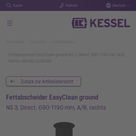
Suche
Kontakt
Deutsch
Zum Hauptinhalt springen
You are here:
Startseite
Produkte
Artikeldetails
Fettabscheider EasyClean ground NS 3, Direct, 690-1190 mm, A/B,
rechts (95030-120B-DR)
Zurück zur Artikelübersicht
Fettabscheider EasyClean ground
NS 3, Direct, 690-1190 mm, A/B, rechts