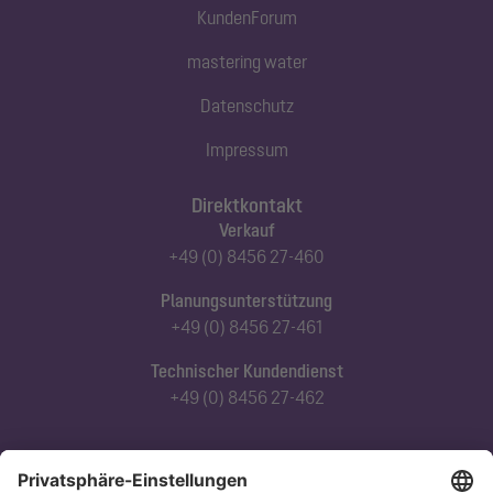
KundenForum
mastering water
Datenschutz
Impressum
Direktkontakt
Verkauf
+49 (0) 8456 27-460
Planungsunterstützung
+49 (0) 8456 27-461
Technischer Kundendienst
+49 (0) 8456 27-462
Abonnieren Sie unseren Newsletter