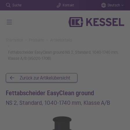
Suche
Kontakt
Deutsch
Zum Hauptinhalt springen
You are here:
Startseite
Produkte
Artikeldetails
Fettabscheider EasyClean ground NS 2, Standard, 1040-1740 mm,
Klasse A/B (95020-170B)
Zurück zur Artikelübersicht
Fettabscheider EasyClean ground
NS 2, Standard, 1040-1740 mm, Klasse A/B