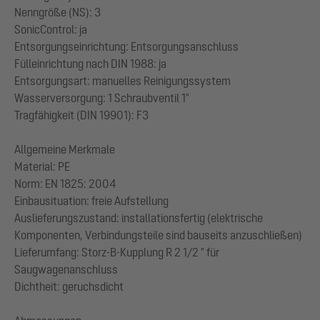
Nenngröße (NS): 3
SonicControl: ja
Entsorgungseinrichtung: Entsorgungsanschluss
Fülleinrichtung nach DIN 1988: ja
Entsorgungsart: manuelles Reinigungssystem
Wasserversorgung: 1 Schraubventil 1"
Tragfähigkeit (DIN 19901): F3
Allgemeine Merkmale
Material: PE
Norm: EN 1825: 2004
Einbausituation: freie Aufstellung
Auslieferungszustand: installationsfertig (elektrische
Komponenten, Verbindungsteile sind bauseits anzuschließen)
Lieferumfang: Storz-B-Kupplung R 2 1/2 " für
Saugwagenanschluss
Dichtheit: geruchsdicht