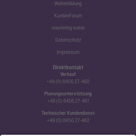
Weiterbildung
KundenForum
mastering water
Datenschutz
Impressum
Direktkontakt
Verkauf
+49 (0) 8456 27-460
Planungsunterstützung
+49 (0) 8456 27-461
Technischer Kundendienst
+49 (0) 8456 27-462