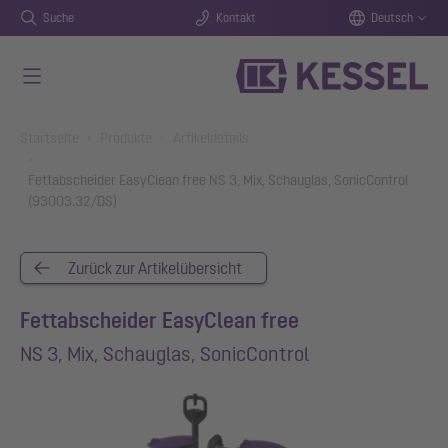
Suche
Kontakt
Deutsch
Zum Hauptinhalt springen
You are here:
Startseite
Produkte
Artikeldetails
Fettabscheider EasyClean free NS 3, Mix, Schauglas, SonicControl
(93003.32/DS)
Zurück zur Artikelübersicht
Fettabscheider EasyClean free
NS 3, Mix, Schauglas, SonicControl