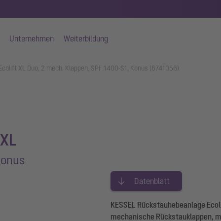
Unternehmen
Weiterbildung
colift XL Duo, 2 mech. Klappen, SPF 1400-S1, Konus (8741056)
 XL
Konus
Datenblatt
KESSEL Rückstauhebeanlage Ecolif
mechanische Rückstauklappen, mi