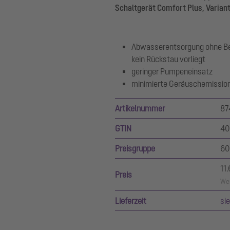
Schaltgerät Comfort Plus, Variant
Abwasserentsorgung ohne Bet
kein Rückstau vorliegt
geringer Pumpeneinsatz
minimierte Geräuschemissio
Artikelnummer
87
GTIN
40
Preisgruppe
60
11
Preis
Wer
Lieferzeit
si