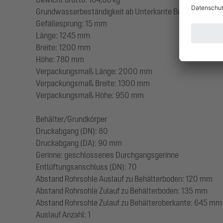
Grundwasserbeständigkeit ab Unterkante Bodenteil: 3
Gefällesprung: 15 mm
Länge: 1245 mm
Breite: 1200 mm
Höhe: 780 mm
Verpackungsmaß Länge: 2000 mm
Verpackungsmaß Breite: 1300 mm
Verpackungsmaß Höhe: 950 mm
Behälter/Grundkörper
Druckabgang (DN): 80
Druckabgang (DA): 90 mm
Gerinne: geschlossenes Durchgangsgerinne
Entlüftungsanschluss (DN): 70
Abstand Rohrsohle Auslauf zu Behälterboden: 120 mm
Abstand Rohrsohle Zulauf zu Behälterboden: 135 mm
Abstand Rohrsohle Zulauf zu Behälteroberkante: 645 mm
Auslauf Anzahl: 1