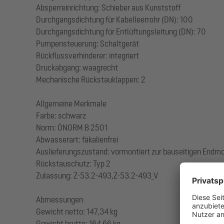
Absperreinrichtung: Schieber aus Kunststoff
Durchgangsdichtung für Kabelleerrohr (DN): 100
Durchgangsdichtung für Entlüftungsleitung (DN): 70
Pumpensteuerung: Schaltgerät
Rückflussverhinderer: integriert
Druckabgang: waagrecht
Mechanische Rückstauklappen: 2
Allgemeine Merkmale
Farbe: schwarz
Norm: ÖNORM B 2501
Abwasserart: fäkalienfrei
Auslieferungszustand: vormontiert zur bauseitigen Endmo
Rückstauschutz: Typ 2
Zulassung: Z-53.2-493,Z-53.2-493_V
Abmessungen
Gewicht netto: 147,34 kg
Gewicht brutto: 164,66 kg