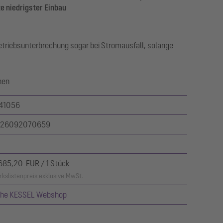
e niedrigster Einbau
riebsunterbrechung sogar bei Stromausfall, solange
nen
41056
26092070659
.685,20 EUR / 1 Stück
kslistenpreis exklusive MwSt.
ehe KESSEL Webshop