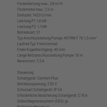
Förderleistung max.: 28 m³/h
Förderhöhe max.: 7,5 m
Drehzahl: 1420 U/min
Leistung P1: 1,6 kW
Leistung P2: 1,1 kW
Betriebsart: S1
Typ Anschlussleitung Pumpe: H07RN-F 7G 1,5 mm²
Laufrad Typ: Freistromrad
Freier Kugeldurchgang: 40 mm
Länge Netzanschlussleitung Pumpe: 10 m
Nennstrom: 7,3 A
Steuerung
Schaltgerät: Comfort Plus
Betriebsspannung: 230 V
Schutzart Schaltgerät: IP 54
Erforderliche Absicherung Schaltgerät: C 16 A
Selbstdiagnosesystem (SDS): ja
Batteriepufferung: ja