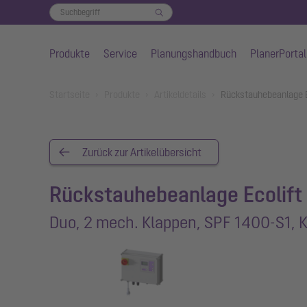
Produkte
Service
Planungshandbuch
PlanerPortal
Zum Hauptinhalt springen
You are here:
Startseite
Produkte
Artikeldetails
Rückstauhebeanlage E
Zurück zur Artikelübersicht
Rückstauhebeanlage Ecolift
Duo, 2 mech. Klappen, SPF 1400-S1, 