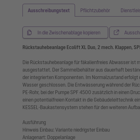
Ausschreibungstext
Pflichtzubehör
Dienstle
In die Zwischenablage kopieren
Aussch
Rückstauhebeanlage Ecolift XL Duo, 2 mech. Klappen, SP
Die Rückstauhebeanlage für fäkalienfreies Abwasser ist
ausgestattet. Der Sammelbehälter aus dauerhaft bestän
der integrierten Komponenten. Im Normalzustand erfolgt
Wasser geschlossen. Die Entwässerung während der Rückst
PE-Rohr, bei der Pumpe SPF 4500 zusätzlich in einen Dru
einen potentialfreien Kontakt in die Gebäudeleittechni
KESSEL-Baukastensystem stehen für den weiteren Aufbau
Ausführung
Hinweis Einbau: Variante niedrigster Einbau
Anlagenart: Doppelanlage