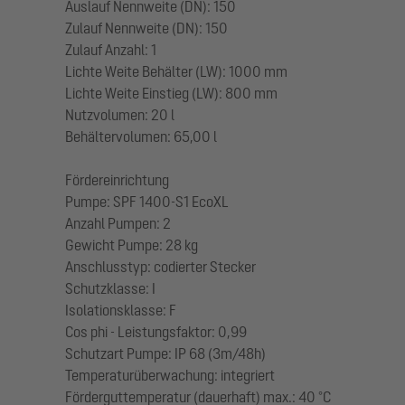
Auslauf Nennweite (DN): 150
Zulauf Nennweite (DN): 150
Zulauf Anzahl: 1
Lichte Weite Behälter (LW): 1000 mm
Lichte Weite Einstieg (LW): 800 mm
Nutzvolumen: 20 l
Behältervolumen: 65,00 l
Fördereinrichtung
Pumpe: SPF 1400-S1 EcoXL
Anzahl Pumpen: 2
Gewicht Pumpe: 28 kg
Anschlusstyp: codierter Stecker
Schutzklasse: I
Isolationsklasse: F
Cos phi - Leistungsfaktor: 0,99
Schutzart Pumpe: IP 68 (3m/48h)
Temperaturüberwachung: integriert
Förderguttemperatur (dauerhaft) max.: 40 °C