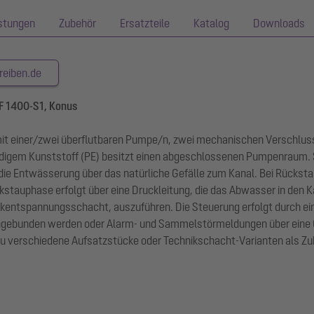
istungen
Zubehör
Ersatzteile
Katalog
Downloads
reiben.de
F 1400-S1, Konus
 mit einer/zwei überflutbaren Pumpe/n, zwei mechanischen Verschl
digem Kunststoff (PE) besitzt einen abgeschlossenen Pumpenraum. 
 die Entwässerung über das natürliche Gefälle zum Kanal. Bei Rücks
auphase erfolgt über eine Druckleitung, die das Abwasser in den Kan
ckentspannungsschacht, auszuführen. Die Steuerung erfolgt durch ei
k eingebunden werden oder Alarm- und Sammelstörmeldungen über ein
 verschiedene Aufsatzstücke oder Technikschacht-Varianten als Zub