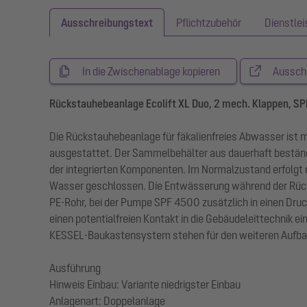
Ausschreibungstext
Pflichtzubehör
Dienstle
In die Zwischenablage kopieren
Aussch
Rückstauhebeanlage Ecolift XL Duo, 2 mech. Klappen, S
Die Rückstauhebeanlage für fäkalienfreies Abwasser ist
ausgestattet. Der Sammelbehälter aus dauerhaft bestän
der integrierten Komponenten. Im Normalzustand erfolgt
Wasser geschlossen. Die Entwässerung während der Rückst
PE-Rohr, bei der Pumpe SPF 4500 zusätzlich in einen Dru
einen potentialfreien Kontakt in die Gebäudeleittechni
KESSEL-Baukastensystem stehen für den weiteren Aufbau
Ausführung
Hinweis Einbau: Variante niedrigster Einbau
Anlagenart: Doppelanlage