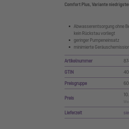
Comfort Plus, Variante niedrigste
Abwasserentsorgung ohne Bet
kein Rückstau vorliegt
geringer Pumpeneinsatz
minimierte Geräuschemissio
Artikelnummer
87
GTIN
40
Preisgruppe
60
10
Preis
Wer
Lieferzeit
si