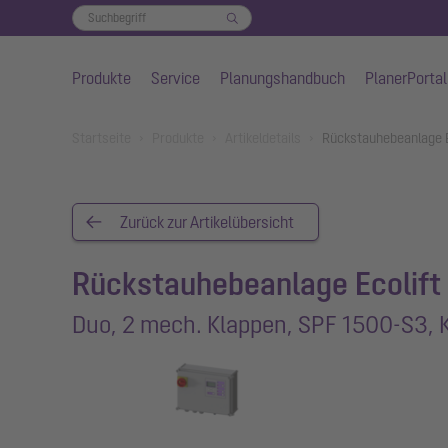
Produkte
Service
Planungshandbuch
PlanerPortal
Zum Hauptinhalt springen
You are here:
Startseite
Produkte
Artikeldetails
Rückstauhebeanlage E
Zurück zur Artikelübersicht
Rückstauhebeanlage Ecolift
Duo, 2 mech. Klappen, SPF 1500-S3, 