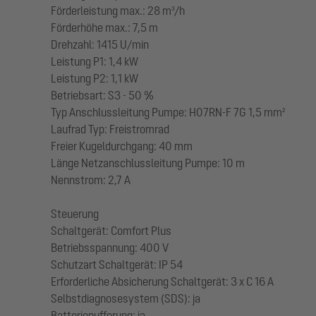
Förderleistung max.: 28 m³/h
Förderhöhe max.: 7,5 m
Drehzahl: 1415 U/min
Leistung P1: 1,4 kW
Leistung P2: 1,1 kW
Betriebsart: S3 - 50 %
Typ Anschlussleitung Pumpe: H07RN-F 7G 1,5 mm²
Laufrad Typ: Freistromrad
Freier Kugeldurchgang: 40 mm
Länge Netzanschlussleitung Pumpe: 10 m
Nennstrom: 2,7 A
Steuerung
Schaltgerät: Comfort Plus
Betriebsspannung: 400 V
Schutzart Schaltgerät: IP 54
Erforderliche Absicherung Schaltgerät: 3 x C 16 A
Selbstdiagnosesystem (SDS): ja
Batteriepufferung: ja