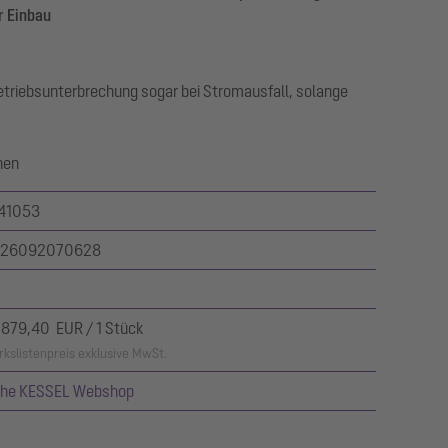
r Einbau
riebsunterbrechung sogar bei Stromausfall, solange
nen
41053
26092070628
.879,40 EUR / 1 Stück
kslistenpreis exklusive MwSt.
ehe KESSEL Webshop