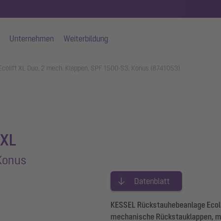
Unternehmen
Weiterbildung
colift XL Duo, 2 mech. Klappen, SPF 1500-S3, Konus (8741053)
 XL
Konus
Datenblatt
KESSEL Rückstauhebeanlage Ecolif
mechanische Rückstauklappen, mi