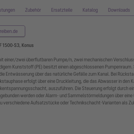
istungen
Zubehör
Ersatzteile
Katalog
Downloads
reiben.de
PF 1500-S3, Konus
 mit einer/zwei überflutbaren Pumpe/n, zwei mechanischen Verschl
digem Kunststoff (PE) besitzt einen abgeschlossenen Pumpenraum. 
 die Entwässerung über das natürliche Gefälle zum Kanal. Bei Rücks
auphase erfolgt über eine Druckleitung, die das Abwasser in den Kan
ckentspannungsschacht, auszuführen. Die Steuerung erfolgt durch ei
k eingebunden werden oder Alarm- und Sammelstörmeldungen über ein
 verschiedene Aufsatzstücke oder Technikschacht-Varianten als Zub