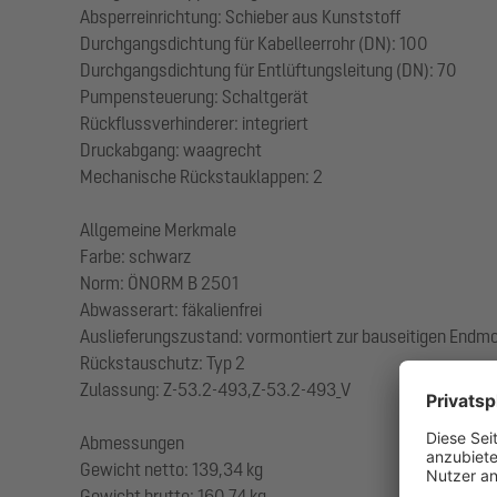
Absperreinrichtung: Schieber aus Kunststoff
Durchgangsdichtung für Kabelleerrohr (DN): 100
Durchgangsdichtung für Entlüftungsleitung (DN): 70
Pumpensteuerung: Schaltgerät
Rückflussverhinderer: integriert
Druckabgang: waagrecht
Mechanische Rückstauklappen: 2
Allgemeine Merkmale
Farbe: schwarz
Norm: ÖNORM B 2501
Abwasserart: fäkalienfrei
Auslieferungszustand: vormontiert zur bauseitigen Endmo
Rückstauschutz: Typ 2
Zulassung: Z-53.2-493,Z-53.2-493_V
Abmessungen
Gewicht netto: 139,34 kg
Gewicht brutto: 160,74 kg