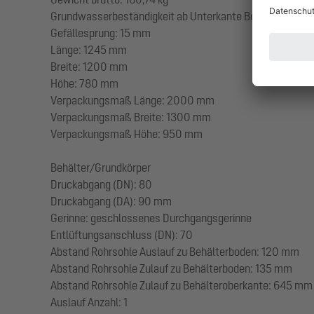
Grundwasserbeständigkeit ab Unterkante Bodenteil: 3
Gefällesprung: 15 mm
Länge: 1245 mm
Breite: 1200 mm
Höhe: 780 mm
Verpackungsmaß Länge: 2000 mm
Verpackungsmaß Breite: 1300 mm
Verpackungsmaß Höhe: 950 mm
Behälter/Grundkörper
Druckabgang (DN): 80
Druckabgang (DA): 90 mm
Gerinne: geschlossenes Durchgangsgerinne
Entlüftungsanschluss (DN): 70
Abstand Rohrsohle Auslauf zu Behälterboden: 120 mm
Abstand Rohrsohle Zulauf zu Behälterboden: 135 mm
Abstand Rohrsohle Zulauf zu Behälteroberkante: 645 mm
Auslauf Anzahl: 1