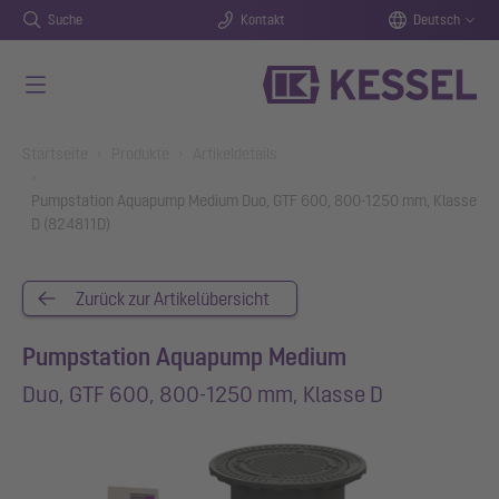
Suche
Kontakt
Deutsch
Zum Hauptinhalt springen
You are here:
Startseite
Produkte
Artikeldetails
Pumpstation Aquapump Medium Duo, GTF 600, 800-1250 mm, Klasse
D (824811D)
Zurück zur Artikelübersicht
Pumpstation Aquapump Medium
Duo, GTF 600, 800-1250 mm, Klasse D