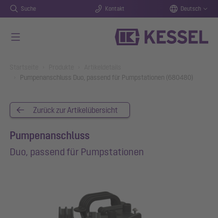
Suche
Kontakt
Deutsch
Zum Hauptinhalt springen
You are here:
Startseite
Produkte
Artikeldetails
Pumpenanschluss Duo, passend für Pumpstationen (680480)
Zurück zur Artikelübersicht
Pumpenanschluss
Duo, passend für Pumpstationen