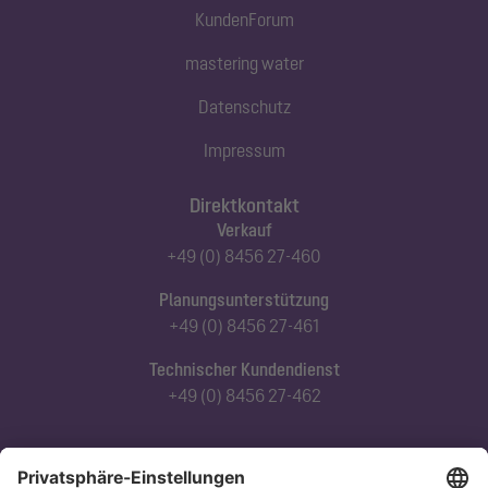
KundenForum
mastering water
Datenschutz
Impressum
Direktkontakt
Verkauf
+49 (0) 8456 27-460
Planungsunterstützung
+49 (0) 8456 27-461
Technischer Kundendienst
+49 (0) 8456 27-462
Abonnieren Sie unseren Newsletter