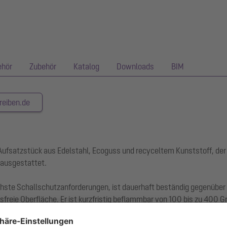
ehör
Zubehör
Katalog
Downloads
BIM
reiben.de
 Aufsatzstück aus Edelstahl, Ecoguss und recyceltem Kunststoff, d
ausgestattet.
chste Schallschutzanforderungen, ist dauerhaft beständig gegenübe
freie Oberfläche. Er ist kurzfristig beflammbar von 100 bis zu 400 G
hl dient dem Einklemmen oder Aufschweißen von Bitumen- und Polym