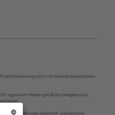
er Punktentwässerung und ist mit einem herausnehmbaren
r 350 aggressiven Medien gemäß Beständigkeitsliste,
rad Celsius.
erbitumenbahnen sowie Kunststoff- und Elastomer-