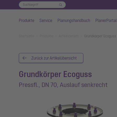
Produkte
Service
Planungshandbuch
PlanerPortal
Zum Hauptinhalt springen
You are here:
Startseite
Produkte
Artikeldetails
Grundkörper Ecoguss 
Zurück zur Artikelübersicht
Grundkörper Ecoguss
Pressfl., DN 70, Auslauf senkrecht