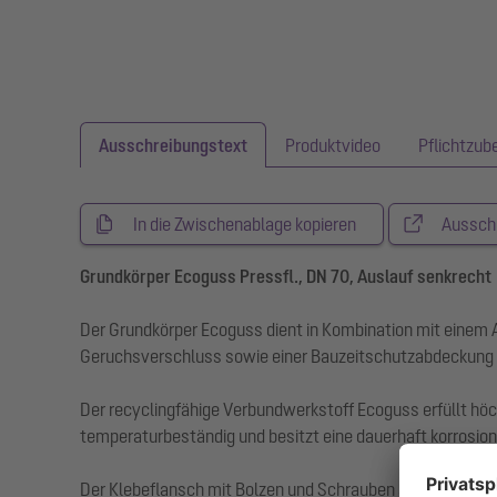
Ausschreibungstext
Produktvideo
Pflichtzub
In die Zwischenablage kopieren
Aussch
Grundkörper Ecoguss Pressfl., DN 70, Auslauf senkrecht
Der Grundkörper Ecoguss dient in Kombination mit einem
Geruchsverschluss sowie einer Bauzeitschutzabdeckung 
Der recyclingfähige Verbundwerkstoff Ecoguss erfüllt hö
temperaturbeständig und besitzt eine dauerhaft korrosions
Der Klebeflansch mit Bolzen und Schrauben aus Edelsta