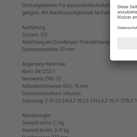
Dichtungsbahnen. Für wasserdichte Abdichtungen dürfen 
geeignet. Mit Anschlussmöglichkeit für Potentialausgleic
Ausführung
System: 125
Abdichtung am Grundkörper: Pressdichtungsflansch (geei
Sperrwasserhöhe: 50 mm
Allgemeine Merkmale
Norm: EN 1253-1
Nennweite (DN): 70
Außendurchmesser (DA): 78 mm
Geruchsverschluss: inklusive
Zulassung: Z-19.53-2414,Z-19.53-2414_V,Z-19.17-1719,Z-1
Abmessungen
Gewicht netto: 2,1 kg
Gewicht brutto: 2,41 kg