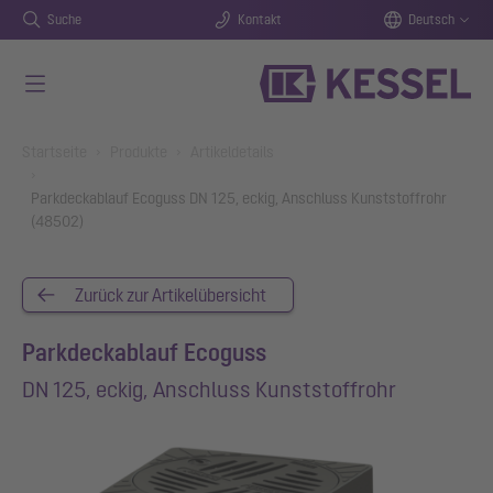
Suche
Kontakt
Deutsch
Zum Hauptinhalt springen
You are here:
Startseite
Produkte
Artikeldetails
Parkdeckablauf Ecoguss DN 125, eckig, Anschluss Kunststoffrohr
(48502)
Zurück zur Artikelübersicht
Parkdeckablauf Ecoguss
DN 125, eckig, Anschluss Kunststoffrohr