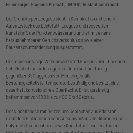
Grundkörper Ecoguss Pressfl., DN 100, Auslauf senkrecht
Der Grundkörper Ecoguss dient in Kombination mit einem
Aufsatzstück aus Edelstahl, Ecoguss und recyceltem
Kunststoff, der Punktentwässerung und ist mit einem
herausnehmbaren Geruchsverschluss sowie einer
Bauzeitschutzabdeckung ausgestattet.
Der recyclingfähige Verbundwerkstoff Ecoguss erfüllt höchste
Schallschutzanforderungen, ist dauerhaft beständig
gegenüber 350 aggressiven Medien gemäß
Beständigkeitsliste, temperaturbeständig und besitzt eine
dauerhaft korrosionsfreie Oberfläche. Er ist kurzfristig
beflammbar von 100 bis zu 400 Grad Celsius.
Der Klebeflansch mit Bolzen und Schrauben aus Edelstahl
dient dem Einklemmen oder Aufschweißen von Bitumen- und
Polymerbitumenbahnen sowie Kunststoff- und Elastomer-
Dichtungsbahnen. Für wasserdichte Abdichtungen dürfen nur