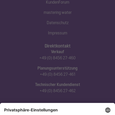
KundenForum
mastering water
Datenschutz
Impressum
Direktkontakt
Verkauf
+49 (0) 8456 27-460
Planungsunterstützung
+49 (0) 8456 27-461
Technischer Kundendienst
+49 (0) 8456 27-462
Abonnieren Sie unseren Newsletter