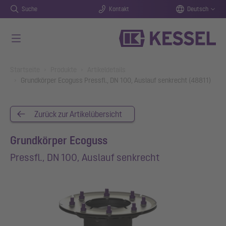
Suche
Kontakt
Deutsch
Zum Hauptinhalt springen
You are here:
Startseite
Produkte
Artikeldetails
Grundkörper Ecoguss Pressfl., DN 100, Auslauf senkrecht (48811)
Zurück zur Artikelübersicht
Grundkörper Ecoguss
Pressfl., DN 100, Auslauf senkrecht