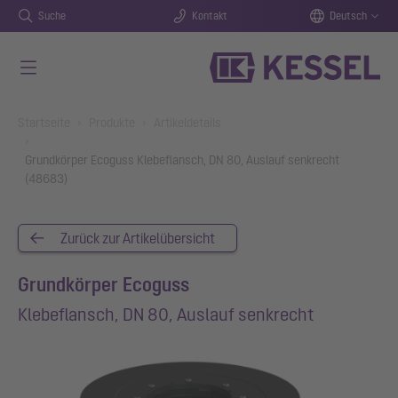
Suche
Kontakt
Deutsch
Zum Hauptinhalt springen
You are here:
Startseite
Produkte
Artikeldetails
Grundkörper Ecoguss Klebeflansch, DN 80, Auslauf senkrecht
(48683)
Zurück zur Artikelübersicht
Grundkörper Ecoguss
Klebeflansch, DN 80, Auslauf senkrecht