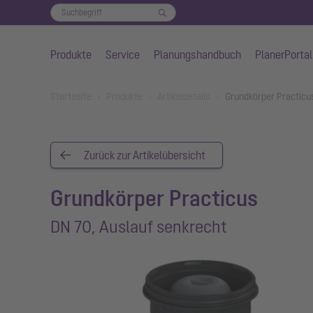
Produkte
Service
Planungshandbuch
PlanerPortal
Zum Hauptinhalt springen
You are here:
Startseite
Produkte
Artikeldetails
Grundkörper Practicu
Zurück zur Artikelübersicht
Grundkörper Practicus
DN 70, Auslauf senkrecht