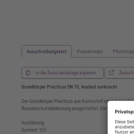
Ausschreibungstext
Produktvideo
Pflichtzub
In die Zwischenablage kopieren
Aussch
Grundkörper Practicus DN 70, Auslauf senkrecht
Der Grundkörper Practicus aus Kunststoff dient in Komb
Bauzeitschutzabdeckung ausgestattet. Der Ablauf erfüll
Ausführung
System: 125