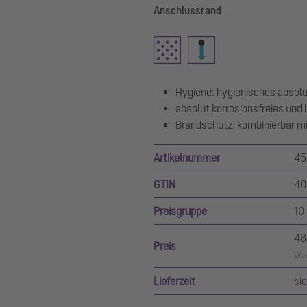
Anschlussrand
Hygiene: hygienisches absolut
absolut korrosionsfreies und 
Brandschutz: kombinierbar m
Artikelnummer
45
GTIN
40
Preisgruppe
10
48
Preis
Wer
Lieferzeit
si