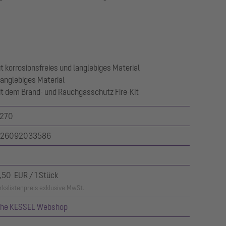
 korrosionsfreies und langlebiges Material
langlebiges Material
it dem Brand- und Rauchgasschutz Fire-Kit
270
26092033586
,50 EUR / 1 Stück
kslistenpreis exklusive MwSt.
ehe KESSEL Webshop