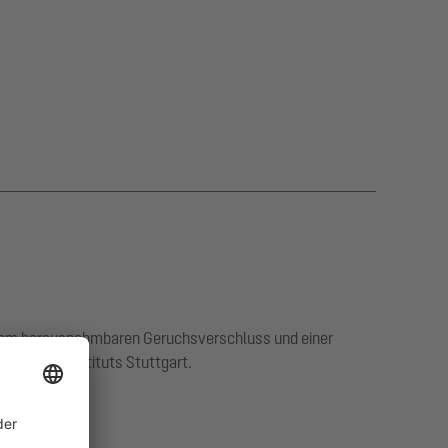
einem herausnehmbaren Geruchsverschluss und einer
unhofer Instituts Stuttgart.