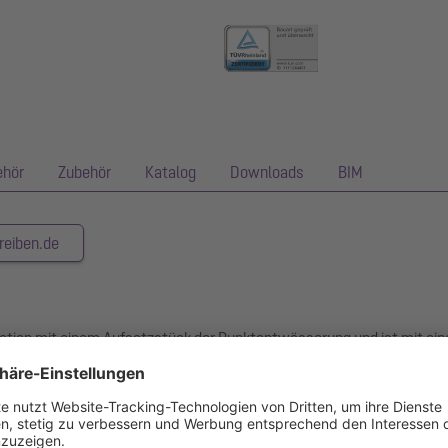
ehör
Zubehör
Katalog
Downloads
BIM
reiben.de
ination mit einem Aufsatzstück der Punktentwässerung und ist mit 
t besondere Schallschutzanforderungen gemäß den Messungen des Fra