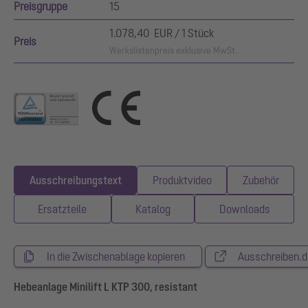
Preisgruppe
15
1.078,40 EUR / 1 Stück
Preis
Werkslistenpreis exklusive MwSt.
Ausschreibungstext
Produktvideo
Zubehör
Ersatzteile
Katalog
Downloads
In die Zwischenablage kopieren
Ausschreiben.d
Hebeanlage Minilift L KTP 300, resistant