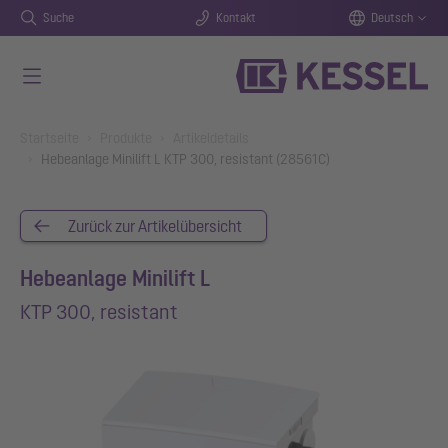
Suche
Kontakt
Deutsch
Zum Hauptinhalt springen
You are here:
Startseite
Produkte
Artikeldetails
Hebeanlage Minilift L KTP 300, resistant (28561C)
Zurück zur Artikelübersicht
Hebeanlage Minilift L
KTP 300, resistant