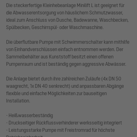
Die steckerfertige Kleinhebeanlage Minilift L ist geeignet für
die Abwasserentsorgung von häuslichem Schmutzwasser,
ideal zum Anschluss von Dusche, Badewanne, Waschbecken,
Spülbecken, Geschirrspül- oder Waschmaschine.
Die überflutbare Pumpe mit Schwimmerschalter kann mithilfe
von Einhandverschlüssen einfach entnommen werden. Der
Sammelbehälter aus Kunststoff besitzt einen offenen
Pumpenraum und ist beständig gegen aggressive Abwässer.
Die Anlage bietet durch ihre zahlreichen Zuläufe (4x DN 50
waagrecht, 1x DN 40 senkrecht) und anpassbaren Abgänge
flexible und einfache Möglichkeiten zur bauseitigen
Installation.
- Heißwasserbeständig
- Druckseitiger Rückflussverhinderer werksseitig integriert
- Leistungsstarke Pumpe mit Freistromrad für höchste