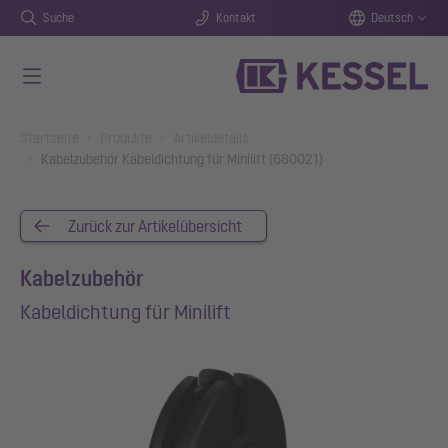
Suche
Kontakt
Deutsch
Zum Hauptinhalt springen
You are here:
Startseite
Produkte
Artikeldetails
Kabelzubehör Kabeldichtung für Minilift (680021)
Zurück zur Artikelübersicht
Kabelzubehör
Kabeldichtung für Minilift