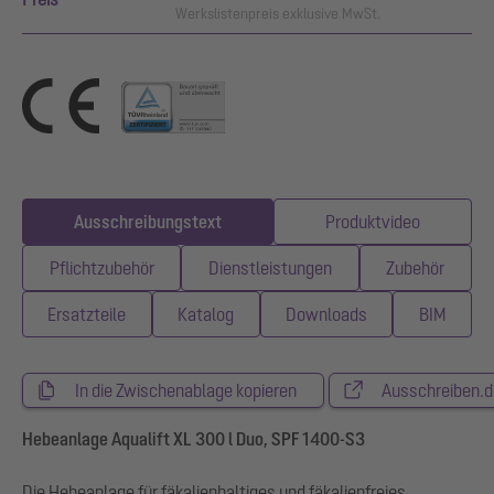
Werkslistenpreis exklusive MwSt.
Ausschreibungstext
Produktvideo
Pflichtzubehör
Dienstleistungen
Zubehör
Ersatzteile
Katalog
Downloads
BIM
In die Zwischenablage kopieren
Ausschreiben.d
Hebeanlage Aqualift XL 300 l Duo, SPF 1400-S3
Die Hebeanlage für fäkalienhaltiges und fäkalienfreies