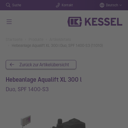
Suche
Kontakt
Deutsch
Zum Hauptinhalt springen
You are here:
Startseite
Produkte
Artikeldetails
Hebeanlage Aqualift XL 300 l Duo, SPF 1400-S3 (11010)
Zurück zur Artikelübersicht
Hebeanlage Aqualift XL 300 l
Duo, SPF 1400-S3