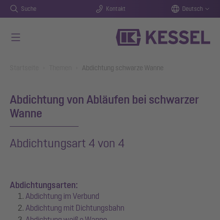
Suche
Kontakt
Deutsch
Zum Hauptinhalt springen
You are here:
Startseite
Themen
Abdichtung schwarze Wanne
Abdichtung von Abläufen bei schwarzer
Wanne
Abdichtungsart 4 von 4
Abdichtungsarten:
Abdichtung im Verbund
Abdichtung mit Dichtungsbahn
Abdichtung weiße Wanne