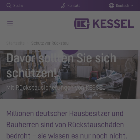
Suche
Kontakt
Deutsch
Zum Hauptinhalt springen
You are here:
Startseite
Schutz vor Rückstau
Davor sollten Sie sich
schützen!
Mit Rückstausicherungen von KESSEL
Millionen deutscher Hausbesitzer und
Bauherren sind von Rückstauschäden
bedroht – sie wissen es nur noch nicht.