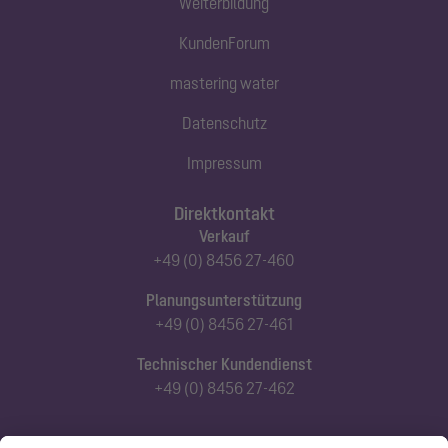
Weiterbildung
KundenForum
mastering water
Datenschutz
Impressum
Direktkontakt
Verkauf
+49 (0) 8456 27-460
Planungsunterstützung
+49 (0) 8456 27-461
Technischer Kundendienst
+49 (0) 8456 27-462