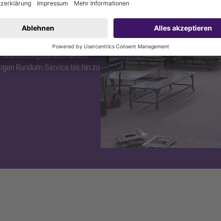
 unserem eigenen
it der über 40-jährigen
ntwässerungsbereich liefert
igen Rundum-Service bis hin zu