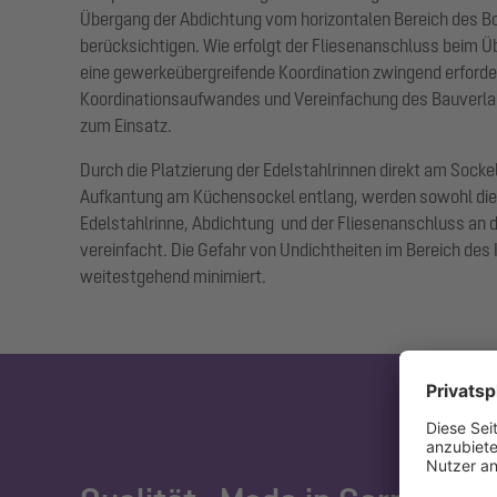
Übergang der Abdichtung vom horizontalen Bereich des Bo
berücksichtigen. Wie erfolgt der Fliesenanschluss beim Ü
eine gewerkeübergreifende Koordination zwingend erforder
Koordinationsaufwandes und Vereinfachung des Bauverla
zum Einsatz.
Durch die Platzierung der Edelstahlrinnen direkt am Socke
Aufkantung am Küchensockel entlang, werden sowohl die
Edelstahlrinne, Abdichtung und der Fliesenanschluss an 
vereinfacht. Die Gefahr von Undichtheiten im Bereich des
weitestgehend minimiert.