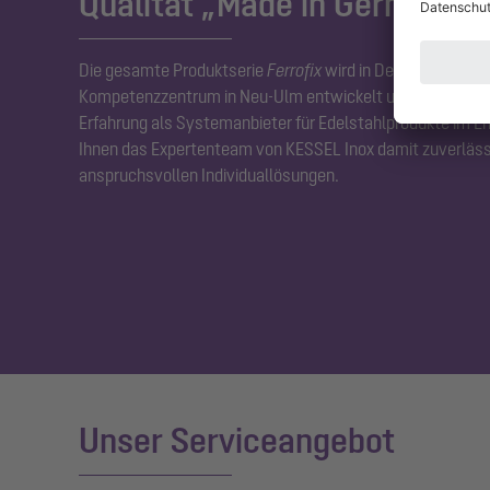
Qualität „Made in Germany“
Die gesamte Produktserie
Ferrofix
wird in Deutschland in
Kompetenzzentrum in Neu-Ulm entwickelt und gefertigt. M
Erfahrung als Systemanbieter für Edelstahlprodukte im E
Ihnen das Expertenteam von KESSEL Inox damit zuverläss
anspruchsvollen Individuallösungen.
Unser Serviceangebot