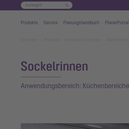
Produkte
Service
Planungshandbuch
PlanerPortal
Zum Hauptinhalt springen
You are here:
Startseite
Produkte
Individuelle Lösungen
Ablauftechnik
Sockelrinnen
Anwendungsbereich: Küchenbereiche 