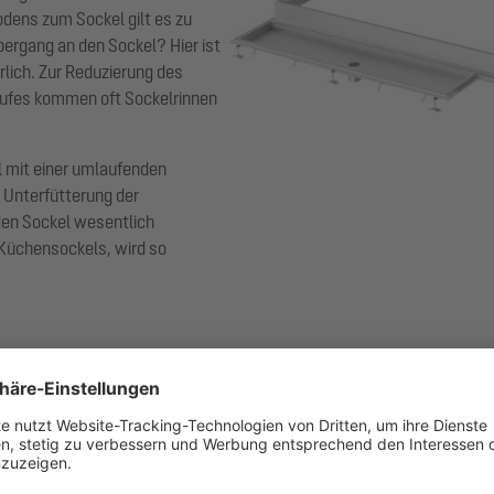
dens zum Sockel gilt es zu
bergang an den Sockel? Hier ist
lich. Zur Reduzierung des
ufes kommen oft Sockelrinnen
l mit einer umlaufenden
 Unterfütterung der
den Sockel wesentlich
 Küchensockels, wird so