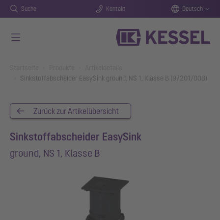
Suche
Kontakt
Deutsch
Zum Hauptinhalt springen
You are here:
Startseite
Produkte
Artikeldetails
Sinkstoffabscheider EasySink ground, NS 1, Klasse B (97201/00B)
Zurück zur Artikelübersicht
Sinkstoffabscheider EasySink
ground, NS 1, Klasse B