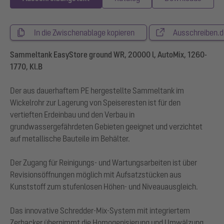
In die Zwischenablage kopieren
Ausschreiben.d
Sammeltank EasyStore ground WR, 20000 l, AutoMix, 1260-
1770, Kl.B
Der aus dauerhaftem PE hergestellte Sammeltank im
Wickelrohr zur Lagerung von Speiseresten ist für den
vertieften Erdeinbau und den Verbau in
grundwassergefährdeten Gebieten geeignet und verzichtet
auf metallische Bauteile im Behälter.
Der Zugang für Reinigungs- und Wartungsarbeiten ist über
Revisionsöffnungen möglich mit Aufsatzstücken aus
Kunststoff zum stufenlosen Höhen- und Niveauausgleich.
Das innovative Schredder-Mix-System mit integriertem
Zerhacker übernimmt die Homogenisierung und Umwälzung