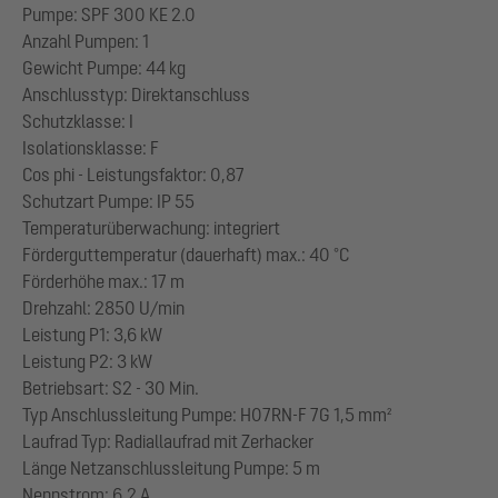
Pumpe: SPF 300 KE 2.0
Anzahl Pumpen: 1
Gewicht Pumpe: 44 kg
Anschlusstyp: Direktanschluss
Schutzklasse: I
Isolationsklasse: F
Cos phi - Leistungsfaktor: 0,87
Schutzart Pumpe: IP 55
Temperaturüberwachung: integriert
Förderguttemperatur (dauerhaft) max.: 40 °C
Förderhöhe max.: 17 m
Drehzahl: 2850 U/min
Leistung P1: 3,6 kW
Leistung P2: 3 kW
Betriebsart: S2 - 30 Min.
Typ Anschlussleitung Pumpe: H07RN-F 7G 1,5 mm²
Laufrad Typ: Radiallaufrad mit Zerhacker
Länge Netzanschlussleitung Pumpe: 5 m
Nennstrom: 6,2 A