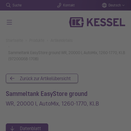
Suche
Kontakt
Deutsch
Zum Hauptinhalt springen
You are here:
Startseite
Produkte
Artikeldetails
Sammeltank EasyStore ground WR, 20000 l, AutoMix, 1260-1770, Kl.B
(97200G6B-170B)
Zurück zur Artikelübersicht
Sammeltank EasyStore ground
WR, 20000 l, AutoMix, 1260-1770, Kl.B
Datenblatt