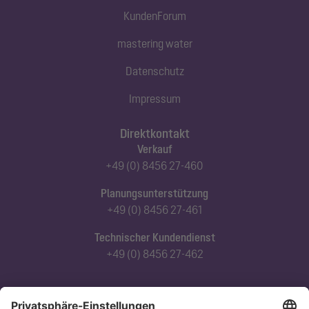
KundenForum
mastering water
Datenschutz
Impressum
Direktkontakt
Verkauf
+49 (0) 8456 27-460
Planungsunterstützung
+49 (0) 8456 27-461
Technischer Kundendienst
+49 (0) 8456 27-462
Abonnieren Sie unseren Newsletter