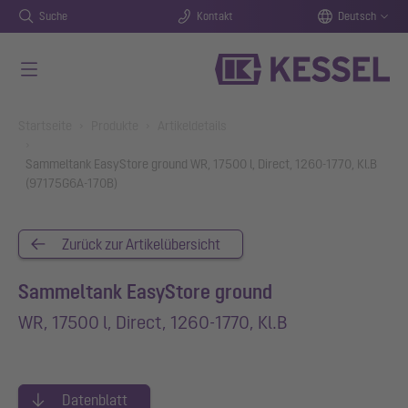
Suche
Kontakt
Deutsch
Zum Hauptinhalt springen
You are here:
Startseite
Produkte
Artikeldetails
Sammeltank EasyStore ground WR, 17500 l, Direct, 1260-1770, Kl.B
(97175G6A-170B)
Zurück zur Artikelübersicht
Sammeltank EasyStore ground
WR, 17500 l, Direct, 1260-1770, Kl.B
Datenblatt