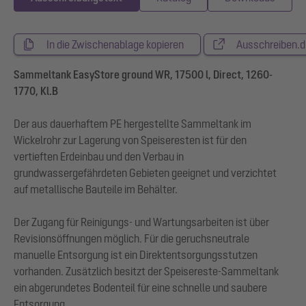
In die Zwischenablage kopieren
Ausschreiben.d
Sammeltank EasyStore ground WR, 17500 l, Direct, 1260-
1770, Kl.B
Der aus dauerhaftem PE hergestellte Sammeltank im
Wickelrohr zur Lagerung von Speiseresten ist für den
vertieften Erdeinbau und den Verbau in
grundwassergefährdeten Gebieten geeignet und verzichtet
auf metallische Bauteile im Behälter.
Der Zugang für Reinigungs- und Wartungsarbeiten ist über
Revisionsöffnungen möglich. Für die geruchsneutrale
manuelle Entsorgung ist ein Direktentsorgungsstutzen
vorhanden. Zusätzlich besitzt der Speisereste-Sammeltank
ein abgerundetes Bodenteil für eine schnelle und saubere
Entsorgung.