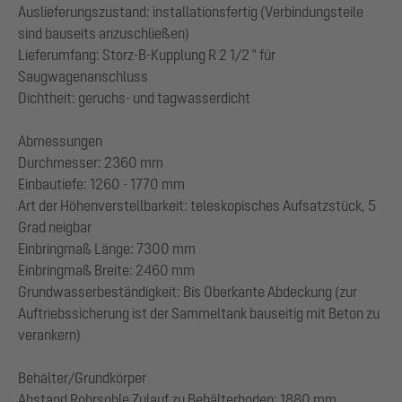
Auslieferungszustand: installationsfertig (Verbindungsteile
sind bauseits anzuschließen)
Lieferumfang: Storz-B-Kupplung R 2 1/2 " für
Saugwagenanschluss
Dichtheit: geruchs- und tagwasserdicht
Abmessungen
Durchmesser: 2360 mm
Einbautiefe: 1260 - 1770 mm
Art der Höhenverstellbarkeit: teleskopisches Aufsatzstück, 5
Grad neigbar
Einbringmaß Länge: 7300 mm
Einbringmaß Breite: 2460 mm
Grundwasserbeständigkeit: Bis Oberkante Abdeckung (zur
Auftriebssicherung ist der Sammeltank bauseitig mit Beton zu
verankern)
Behälter/Grundkörper
Abstand Rohrsohle Zulauf zu Behälterboden: 1880 mm