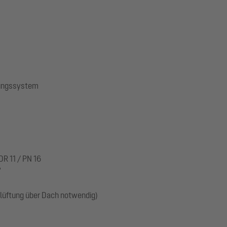
gungssystem
R 11 / PN 16
"
üftung über Dach notwendig)