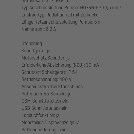
Betriebsart: S2 - 30 Min.
Typ Anschlussleitung Pumpe: H07RN-F 7G 1,5 mm²
Laufrad Typ: Radiallaufrad mit Zerhacker
Länge Netzanschlussleitung Pumpe: 5 m
Nennstrom: 6,2 A
Steuerung
Schaltgerät: ja
Motorschutz Schalter: ja
Erforderliche Absicherung (RCD): 30 mA
Schutzart Schaltgerät: IP 54
Betriebsspannung: 400 V
Anschlusstyp: Direktanschluss
Potentialfreier Kontakt: ja
GSM-Schnittstelle: nein
USB-Schnittstelle: nein
Logbuchfunktion: ja
Mehrzeilige Displayanzeige: ja
Batteriepufferung: nein