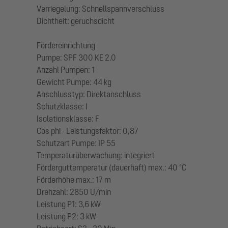
Verriegelung: Schnellspannverschluss
Dichtheit: geruchsdicht
Fördereinrichtung
Pumpe: SPF 300 KE 2.0
Anzahl Pumpen: 1
Gewicht Pumpe: 44 kg
Anschlusstyp: Direktanschluss
Schutzklasse: I
Isolationsklasse: F
Cos phi - Leistungsfaktor: 0,87
Schutzart Pumpe: IP 55
Temperaturüberwachung: integriert
Förderguttemperatur (dauerhaft) max.: 40 °C
Förderhöhe max.: 17 m
Drehzahl: 2850 U/min
Leistung P1: 3,6 kW
Leistung P2: 3 kW