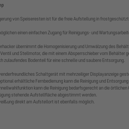
mp
ung von Speiseresten ist für die freie Aufstellung in frostgeschütz
glichen einen einfachen Zugang für Reinigungs- und Wartungsarbeit
erhacker übernimmt die Homogenisierung und Umwälzung des Behälte
Ventil und Stellmotor, die mit einem Absperrschieber vom Behälter 
h zulaufendes Bodenteil für eine schnelle und saubere Entsorgung.
derfreundliches Schaltgerät mit mehrzeiliger Displayanzeige gesteue
tional erhältliche Fernbedienung kann die Reinigung und Entsorgung 
hnellwahlfunktion kann die Reinigung bedarfsgerecht an die örtlich
ügung stehende Aufstellfläche abgestimmt werden.
eißung direkt am Aufstellort ist ebenfalls möglich.