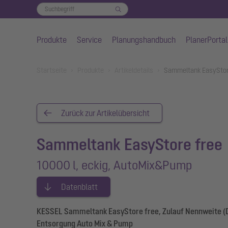
Produkte
Service
Planungshandbuch
PlanerPortal
Zum Hauptinhalt springen
You are here:
Startseite
Produkte
Artikeldetails
Sammeltank EasyStore
Zurück zur Artikelübersicht
Sammeltank EasyStore free
10000 l, eckig, AutoMix&Pump
Datenblatt
KESSEL Sammeltank EasyStore free, Zulauf Nennweite (DA
Entsorgung Auto Mix & Pump