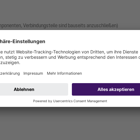
omponenten, Verbindungsteile sind bauseits anzuschließen)
anschluss