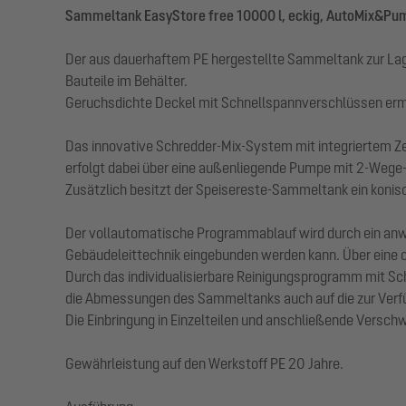
Sammeltank EasyStore free 10000 l, eckig, AutoMix&Pu
Der aus dauerhaftem PE hergestellte Sammeltank zur Lager
Bauteile im Behälter.
Geruchsdichte Deckel mit Schnellspannverschlüssen ermö
Das innovative Schredder-Mix-System mit integriertem Z
erfolgt dabei über eine außenliegende Pumpe mit 2-Wege-
Zusätzlich besitzt der Speisereste-Sammeltank ein konisc
Der vollautomatische Programmablauf wird durch ein anwen
Gebäudeleittechnik eingebunden werden kann. Über eine op
Durch das individualisierbare Reinigungsprogramm mit Sc
die Abmessungen des Sammeltanks auch auf die zur Verf
Die Einbringung in Einzelteilen und anschließende Verschw
Gewährleistung auf den Werkstoff PE 20 Jahre.