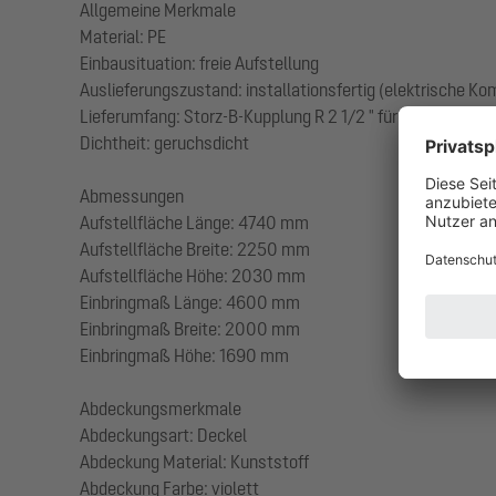
Allgemeine Merkmale
Material: PE
Einbausituation: freie Aufstellung
Auslieferungszustand: installationsfertig (elektrische K
Lieferumfang: Storz-B-Kupplung R 2 1/2 " für Saugwagen
Dichtheit: geruchsdicht
Abmessungen
Aufstellfläche Länge: 4740 mm
Aufstellfläche Breite: 2250 mm
Aufstellfläche Höhe: 2030 mm
Einbringmaß Länge: 4600 mm
Einbringmaß Breite: 2000 mm
Einbringmaß Höhe: 1690 mm
Abdeckungsmerkmale
Abdeckungsart: Deckel
Abdeckung Material: Kunststoff
Abdeckung Farbe: violett