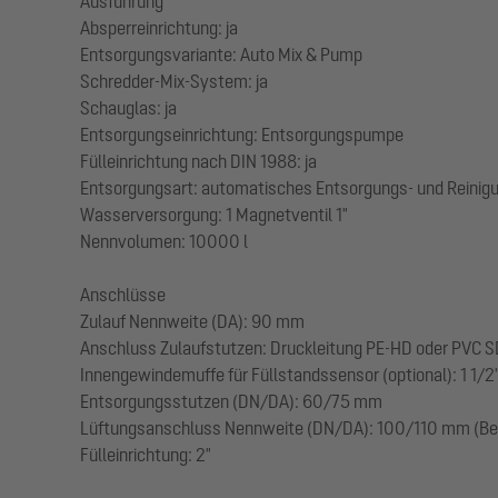
Ausführung
Absperreinrichtung: ja
Entsorgungsvariante: Auto Mix & Pump
Schredder-Mix-System: ja
Schauglas: ja
Entsorgungseinrichtung: Entsorgungspumpe
Fülleinrichtung nach DIN 1988: ja
Entsorgungsart: automatisches Entsorgungs- und Reini
Wasserversorgung: 1 Magnetventil 1"
Nennvolumen: 10000 l
Anschlüsse
Zulauf Nennweite (DA): 90 mm
Anschluss Zulaufstutzen: Druckleitung PE-HD oder PVC SD
Innengewindemuffe für Füllstandssensor (optional): 1 1/2
Entsorgungsstutzen (DN/DA): 60/75 mm
Lüftungsanschluss Nennweite (DN/DA): 100/110 mm (Bel
Fülleinrichtung: 2"